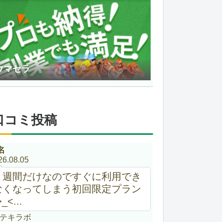
ウマセラ
口コミ投稿
名
26.08.05
２週間だけなのですぐに利用でき
なくなってしまう初回限定プラン
>_<...
テキラボ