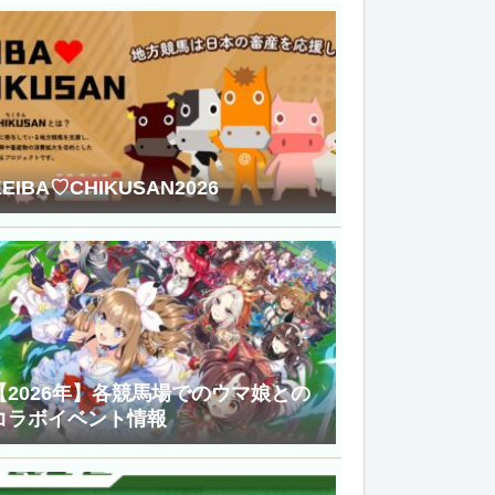
KEIBA♡CHIKUSAN2026
【2026年】各競馬場でのウマ娘との
コラボイベント情報