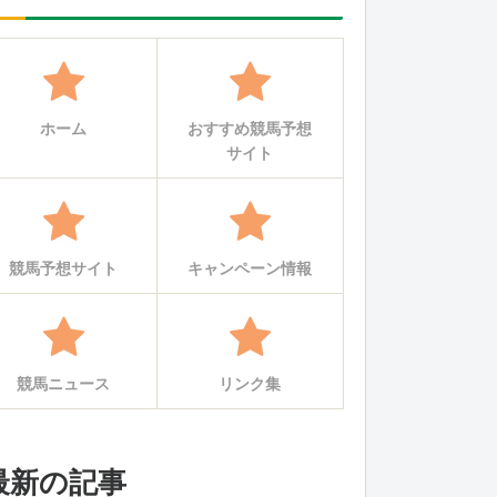
ホーム
おすすめ競馬予想
サイト
競馬予想サイト
キャンペーン情報
競馬ニュース
リンク集
最新の記事