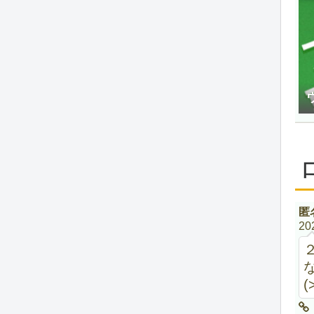
匿
20
(