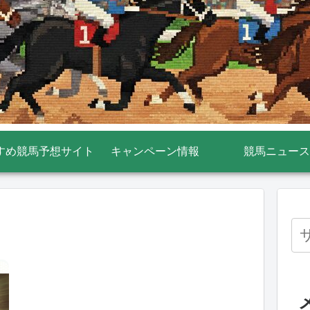
すめ競馬予想サイト
キャンペーン情報
競馬ニュース