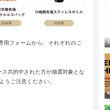
専用フォームから、それぞれのご
。
ース共的中された方が抽選対象とな
ようご注意ください。