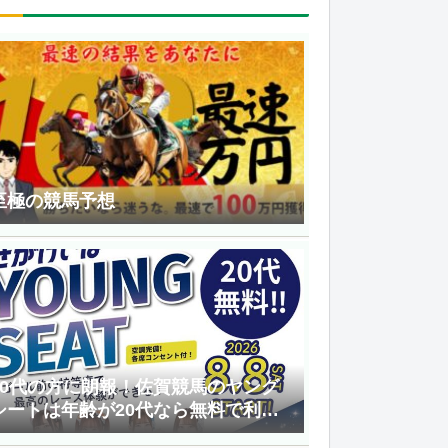
至極の競馬予想
20代の方に朗報！佐賀競馬のヤング
シートは年齢が20代なら無料で利用
できる！