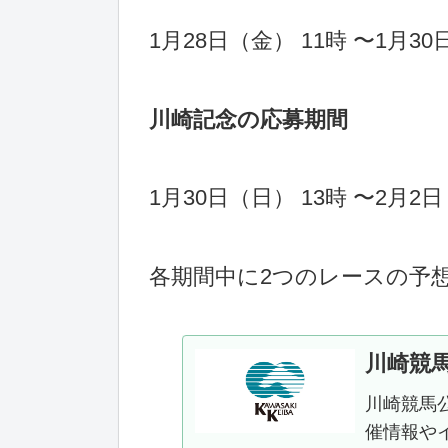
1月28日（金） 11時 〜1月3
川崎記念の応募期間
1月30日（日） 13時 〜2月2
各期間中に2つのレースの予
川崎競馬｜
川崎競馬
催情報や