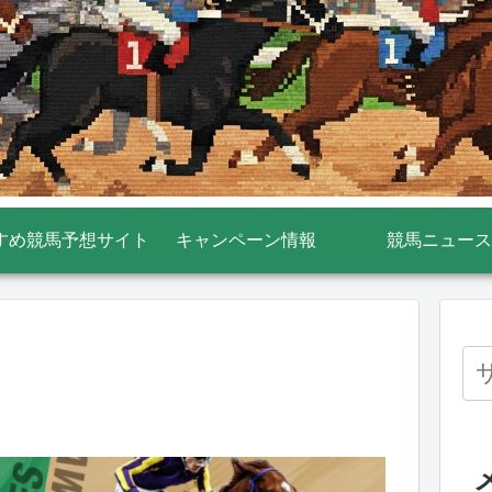
すめ競馬予想サイト
キャンペーン情報
競馬ニュース