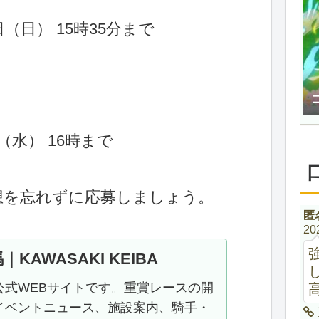
0日（日） 15時35分まで
日（水） 16時まで
想を忘れずに応募しましょう。
匿
20
KAWASAKI KEIBA
公式WEBサイトです。重賞レースの開
イベントニュース、施設案内、騎手・