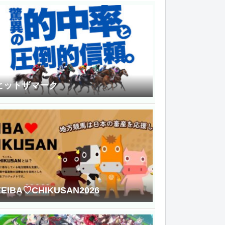
ヒットザマーク
KEIBA♡CHIKUSAN2026