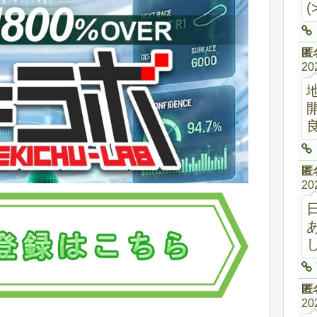
(
匿
20
匿
20
匿
20