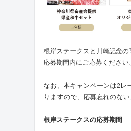
根岸ステークスと川崎記念の
応募期間内にご応募ください
なお、本キャンペーンは2レ
りますので、応募忘れのない
根岸ステークスの応募期間