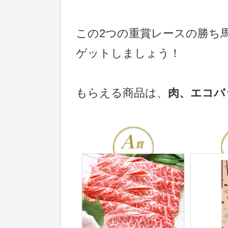
この2つの重賞レースの勝ち
ゲットしましょう！
もらえる商品は、
肉、エコバ