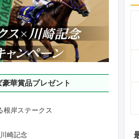
ば豪華賞品プレゼント
れる根岸ステークス
る川崎記念