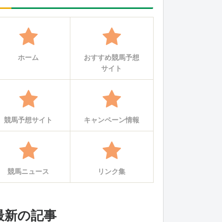
ホーム
おすすめ競馬予想
サイト
競馬予想サイト
キャンペーン情報
競馬ニュース
リンク集
最新の記事