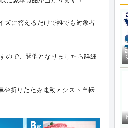
名様に豪華賞品が当たります！
イズに答えるだけで誰でも対象者
りますので、開催となりましたら詳細
車や折りたたみ電動アシスト自転