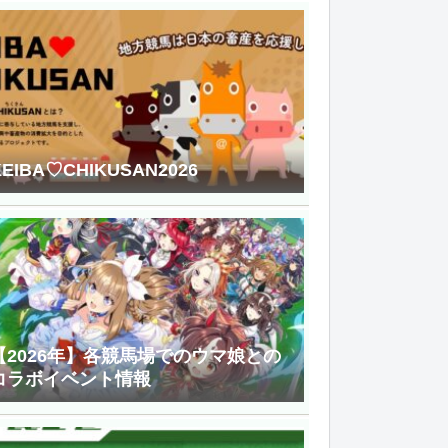
KEIBA♡CHIKUSAN2026
【2026年】各競馬場でのウマ娘との
コラボイベント情報