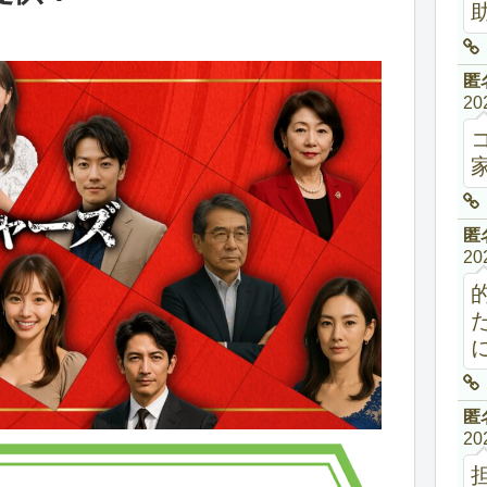
助
匿
20
家
匿
20
匿
20