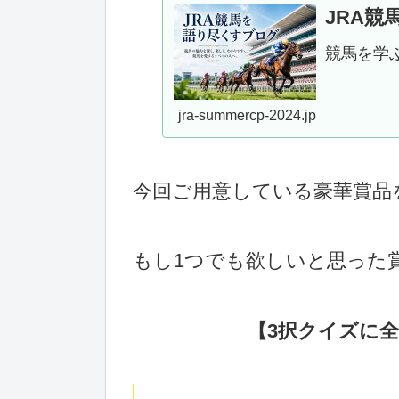
JRA
競馬を学
jra-summercp-2024.jp
今回ご用意している豪華賞品
もし1つでも欲しいと思った
【3択クイズに