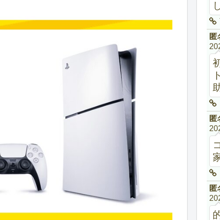
匿
20
助
匿
20
家
匿
20