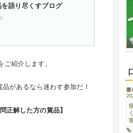
競馬を語り尽くすブログ
ぶ
をご紹介します。
賞品があるなら迷わす参加だ！
匿
20
全問正解した方の賞品】