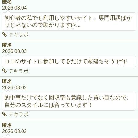
匿名
2026.08.04
初心者の私でも利用しやすいサイト。専門用語ばか
りじゃないので助かります(>...
テキラボ
匿名
2026.08.03
ココのサイトに参加してるだけで家建ちそう!(^^)!
テキラボ
匿名
2026.08.02
的中率だけでなく回収率も意識した買い目なので、
自分のスタイルには合っています！
テキラボ
匿名
2026.08.02