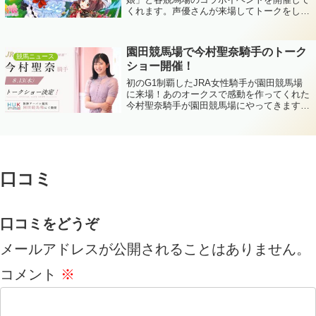
くれます。声優さんが来場してトークをした
り、コラボグッズ等が手に入るイベントが多
いので是非お近くで開催されている場合は参
加してくださいね～。ばんえい十勝（2...
園田競馬場で今村聖奈騎手のトーク
競馬ニュース
ショー開催！
初のG1制覇したJRA女性騎手が園田競馬場
に来場！あのオークスで感動を作ってくれた
今村聖奈騎手が園田競馬場にやってきます。
8月13日にトークショーを楽しみましょう。
あのレース！オークスで間を見つけた勝利へ
のルート取り感動しましたよね。競馬を...
口コミ
口コミをどうぞ
メールアドレスが公開されることはありません。
コメント
※