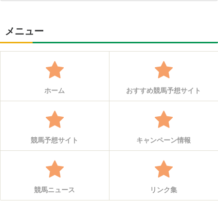
メニュー
ホーム
おすすめ競馬予想サイト
競馬予想サイト
キャンペーン情報
競馬ニュース
リンク集