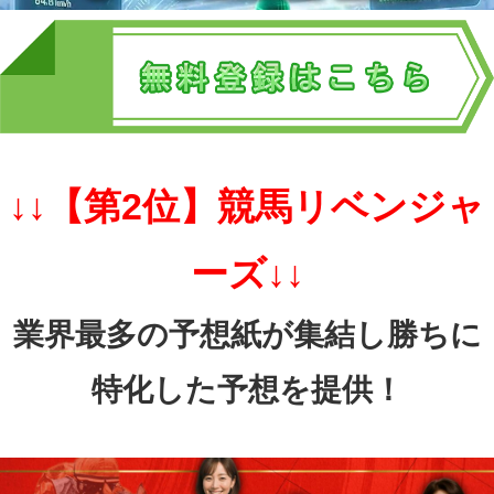
↓↓【第2位】競馬リベンジャ
ーズ↓↓
業界最多の予想紙が集結し勝ちに
特化した予想を提供！