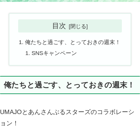
目次
俺たちと過ごす、とっておきの週末！
SNSキャンペーン
俺たちと過ごす、とっておきの週末！
UMAJOとあんさんぶるスターズのコラボレーシ
ョン！