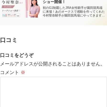
ショー開催！
初のG1制覇したJRA女性騎手が園田競馬場
に来場！あのオークスで感動を作ってくれた
今村聖奈騎手が園田競馬場にやってきます。
8月13日にトークショーを楽しみましょう。
あのレース！オークスで間を見つけた勝利へ
のルート取り感動しましたよね。競馬を...
口コミ
口コミをどうぞ
メールアドレスが公開されることはありません。
コメント
※