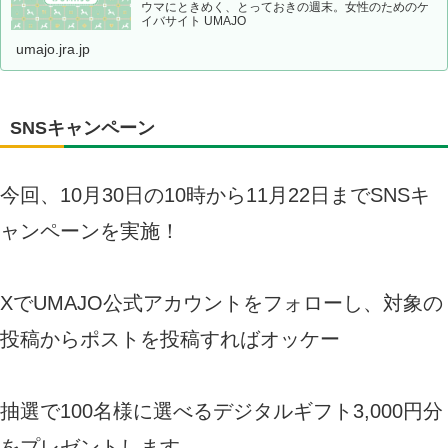
ウマにときめく、とっておきの週末。女性のためのケ
イバサイト UMAJO
umajo.jra.jp
SNSキャンペーン
今回、10月30日の10時から11月22日までSNSキ
ャンペーンを実施！
XでUMAJO公式アカウントをフォローし、対象の
投稿からポストを投稿すればオッケー
抽選で100名様に選べるデジタルギフト3,000円分
をプレゼントします。