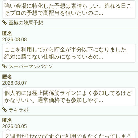
強い会場に特化した予想は素晴らしい。荒れる日こ
そプロの予想で高配当を狙いたいのに...
至極の競馬予想
匿名
2026.08.08
ここを利用してから貯金が半分以下になりました。
絶対に勝てない仕組みになっているの...
スーパーマンバケン
匿名
2026.08.07
個人的には極上関係筋ラインによく参加してるけど
かなりいい、通常価格でも参加しやす...
テキラボ
匿名
2026.08.05
２週間だけなのですぐに利用できなくなってしまう