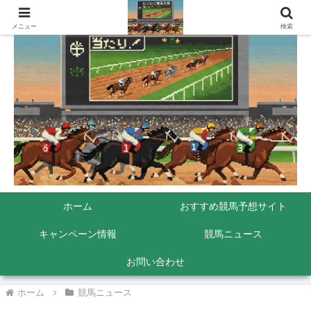
メニュー
検索
ホーム
おすすめ競馬予想サイト
キャンペーン情報
競馬ニュース
お問い合わせ
ホーム
競馬ニュース