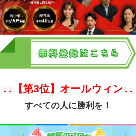
↓↓【第3
位】オールウィン↓↓
すべての人に勝利を！