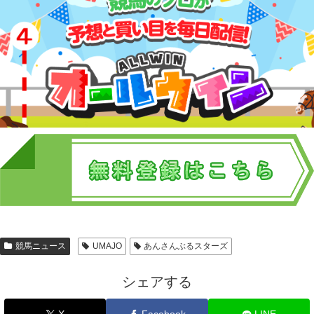
競馬ニュース
UMAJO
あんさんぶるスターズ
シェアする