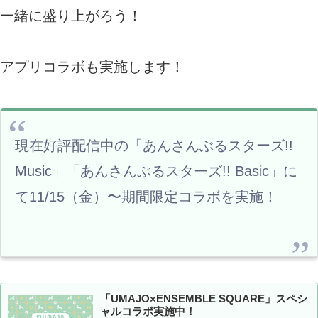
一緒に盛り上がろう！
アプリコラボも実施します！
現在好評配信中の「あんさんぶるスターズ!!
Music」「あんさんぶるスターズ!! Basic」に
て11/15（金）〜期間限定コラボを実施！
「UMAJO×ENSEMBLE SQUARE」スペシ
ャルコラボ実施中！