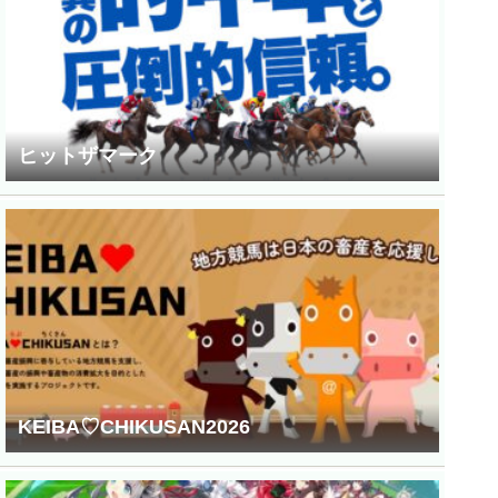
ヒットザマーク
KEIBA♡CHIKUSAN2026