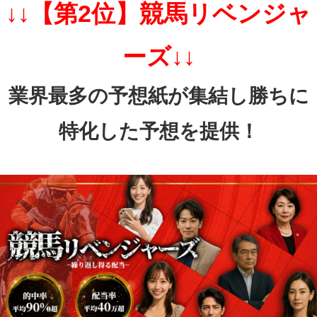
↓↓【第2位】競馬リベンジャ
ーズ↓↓
業界最多の予想紙が集結し勝ちに
特化した予想を提供！