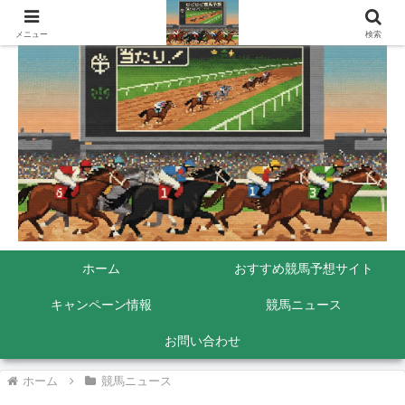
メニュー
検索
ホーム
おすすめ競馬予想サイト
キャンペーン情報
競馬ニュース
お問い合わせ
ホーム
競馬ニュース