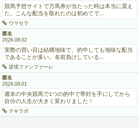
競馬予想サイトで万馬券が当たった時は本当に震え
た。こんな配当を取れたのは初めてで...
ウマセラ
匿名
2026.08.02
実際の買い目は結構地味で、的中しても地味な配当
であることが多い。名前負けしている...
逆境ファンファーレ
匿名
2026.08.01
週末の中央競馬で1つの的中で帯封を手にしてから
自分の人生が大きく変わりました！
テキラボ