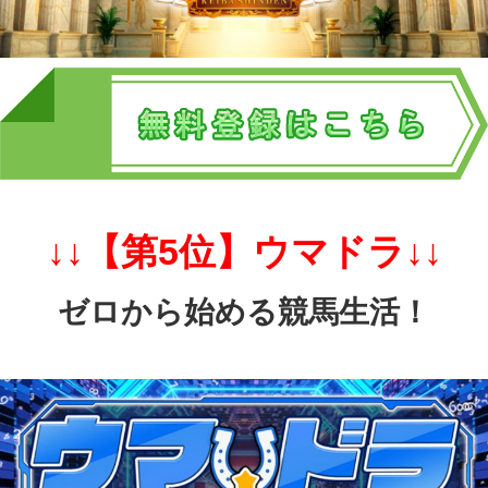
↓↓【第5位】ウマドラ↓↓
ゼロから始める競馬生活！