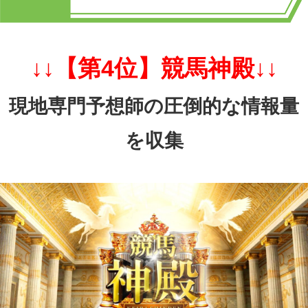
↓↓【第4位】競馬神殿↓↓
現地専門予想師の圧倒的な情報量
を収集