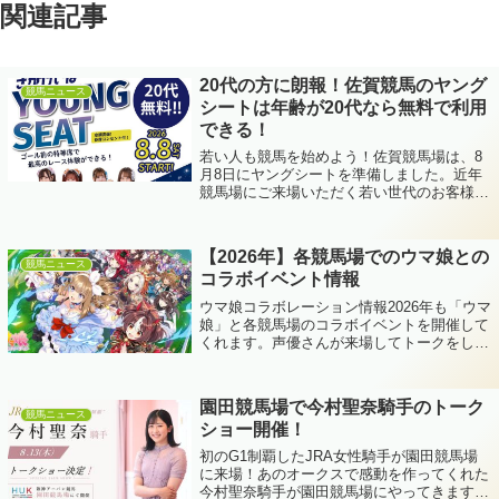
関連記事
20代の方に朗報！佐賀競馬のヤング
競馬ニュース
シートは年齢が20代なら無料で利用
できる！
若い人も競馬を始めよう！佐賀競馬場は、8
月8日にヤングシートを準備しました。近年
競馬場にご来場いただく若い世代のお客様が
増加傾向にあるため、さらなる来場促進を目
的として、有料指定席（500円）に20代のお
客様を無料招待する「ヤングシート」を...
【2026年】各競馬場でのウマ娘との
競馬ニュース
コラボイベント情報
ウマ娘コラボレーション情報2026年も「ウマ
娘」と各競馬場のコラボイベントを開催して
くれます。声優さんが来場してトークをした
り、コラボグッズ等が手に入るイベントが多
いので是非お近くで開催されている場合は参
加してくださいね～。ばんえい十勝（2...
園田競馬場で今村聖奈騎手のトーク
競馬ニュース
ショー開催！
初のG1制覇したJRA女性騎手が園田競馬場
に来場！あのオークスで感動を作ってくれた
今村聖奈騎手が園田競馬場にやってきます。