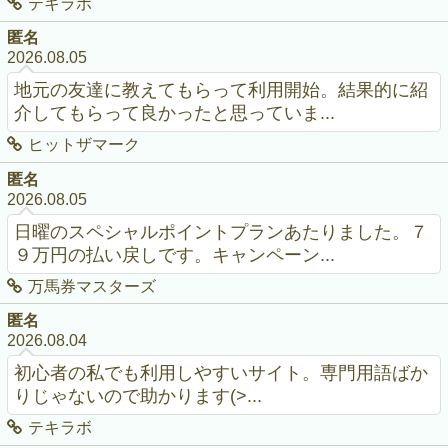
テキラボ
匿名
2026.08.05
地元の友達に教えてもらって利用開始。結果的に紹
介してもらって良かったと思っていま...
ヒットザマーク
匿名
2026.08.05
日曜のスペシャルポイントプランあたりました。７
９万円の払い戻しです。キャンペーン...
万馬券マスターズ
匿名
2026.08.04
初心者の私でも利用しやすいサイト。専門用語ばか
りじゃないので助かります(>...
テキラボ