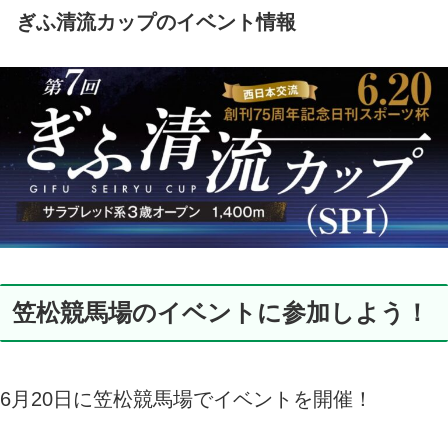
ぎふ清流カップのイベント情報
笠松競馬場のイベントに参加しよう！
6月20日に笠松競馬場でイベントを開催！