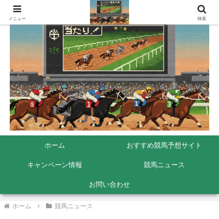
メニュー
検索
ホーム
おすすめ競馬予想サイト
キャンペーン情報
競馬ニュース
お問い合わせ
ホーム
競馬ニュース