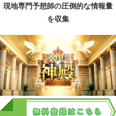
現地専門予想師の圧倒的な情報量
を収集