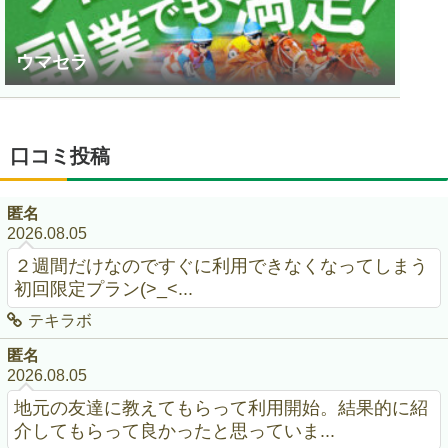
ウマセラ
口コミ投稿
匿名
2026.08.05
２週間だけなのですぐに利用できなくなってしまう
初回限定プラン(>_<...
テキラボ
匿名
2026.08.05
地元の友達に教えてもらって利用開始。結果的に紹
介してもらって良かったと思っていま...