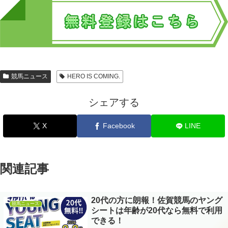
競馬ニュース
HERO IS COMING.
シェアする
X
Facebook
LINE
関連記事
20代の方に朗報！佐賀競馬のヤング
競馬ニュース
シートは年齢が20代なら無料で利用
できる！