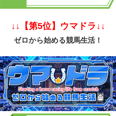
↓↓【第5位】ウマドラ↓↓
ゼロから始める競馬生活！