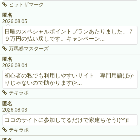
ヒットザマーク
匿名
2026.08.05
日曜のスペシャルポイントプランあたりました。７
９万円の払い戻しです。キャンペーン...
万馬券マスターズ
匿名
2026.08.04
初心者の私でも利用しやすいサイト。専門用語ばか
りじゃないので助かります(>...
テキラボ
匿名
2026.08.03
ココのサイトに参加してるだけで家建ちそう!(^^)!
テキラボ