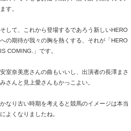
ます。
そして、これから登場するであろう新しいHERO
への期待が我々の胸を熱くする、それが「HERO
IS COMING.」です。
安室奈美恵さんの曲もいいし、出演者の長澤まさ
みさんと見上愛さんもかっこよい。
かなり古い時期を考えると競馬のイメージは本当
によくなりましたね。