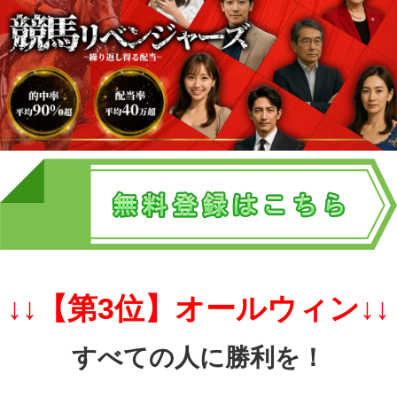
↓↓【第3
位】オールウィン↓↓
すべての人に勝利を！