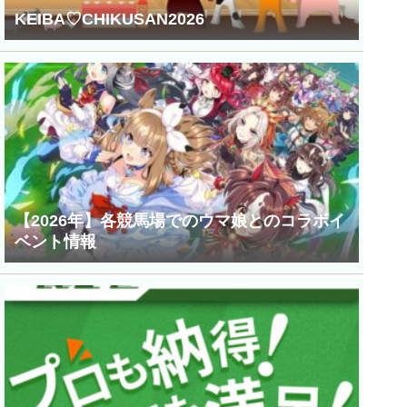
KEIBA♡CHIKUSAN2026
【2026年】各競馬場でのウマ娘とのコラボイ
ベント情報