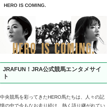
HERO IS COMING.
JRAFUN！JRA公式競馬エンタメサイ
ト
中央競馬を彩ってきたHERO馬たちは、人々の記
憶の中で今もなお走り続け、熱く語り継がれてい