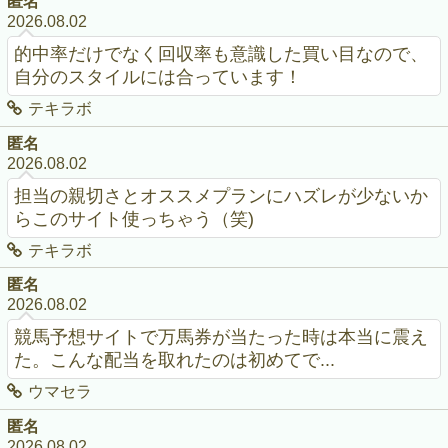
匿名
2026.08.02
的中率だけでなく回収率も意識した買い目なので、
自分のスタイルには合っています！
テキラボ
匿名
2026.08.02
担当の親切さとオススメプランにハズレが少ないか
らこのサイト使っちゃう（笑)
テキラボ
匿名
2026.08.02
競馬予想サイトで万馬券が当たった時は本当に震え
た。こんな配当を取れたのは初めてで...
ウマセラ
匿名
2026.08.02