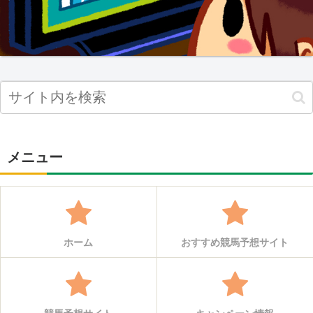
メニュー
ホーム
おすすめ競馬予想サイト