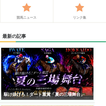
競馬ニュース
リンク集
最新の記事
駆け抜けろ！ダート重賞「夏の三場舞台」