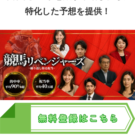
特化した予想を提供！