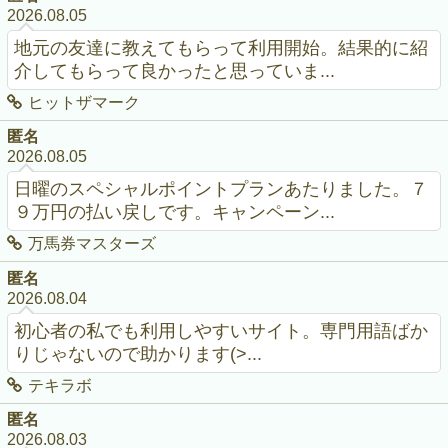
2026.08.05
地元の友達に教えてもらって利用開始。結果的に紹
介してもらって良かったと思っていま...
ヒットザマーク
匿名
2026.08.05
日曜のスペシャルポイントプランあたりました。７
９万円の払い戻しです。キャンペーン...
万馬券マスターズ
匿名
2026.08.04
初心者の私でも利用しやすいサイト。専門用語ばか
りじゃないので助かります(>...
テキラボ
匿名
2026.08.03