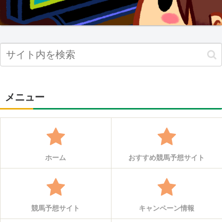
メニュー
ホーム
おすすめ競馬予想サイト
競馬予想サイト
キャンペーン情報