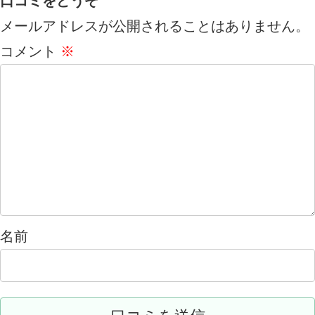
口コミをどうぞ
メールアドレスが公開されることはありません。
コメント
※
名前