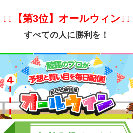
↓↓【第3
位】オールウィン↓↓
すべての人に勝利を！