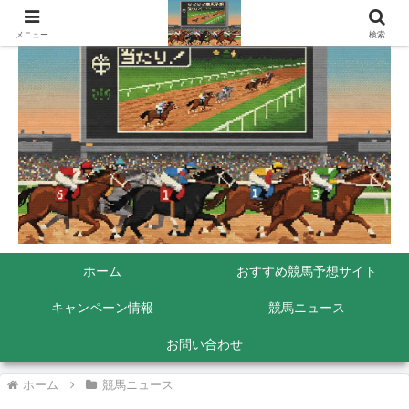
メニュー
検索
ホーム
おすすめ競馬予想サイト
キャンペーン情報
競馬ニュース
お問い合わせ
ホーム
競馬ニュース