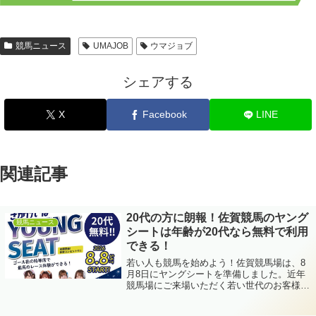
競馬ニュース
UMAJOB
ウマジョブ
シェアする
X
Facebook
LINE
関連記事
20代の方に朗報！佐賀競馬のヤング
競馬ニュース
シートは年齢が20代なら無料で利用
できる！
若い人も競馬を始めよう！佐賀競馬場は、8
月8日にヤングシートを準備しました。近年
競馬場にご来場いただく若い世代のお客様が
増加傾向にあるため、さらなる来場促進を目
的として、有料指定席（500円）に20代のお