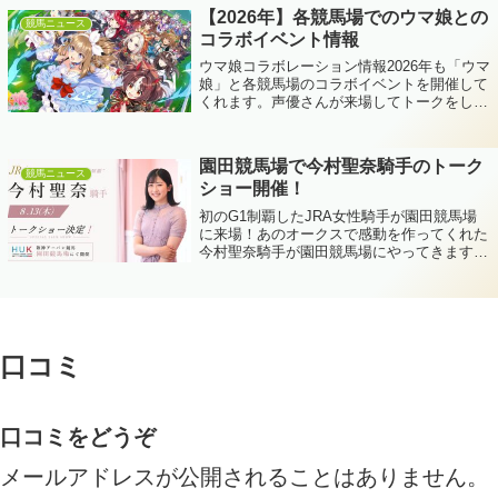
客様を無料招待する「ヤングシート」を...
【2026年】各競馬場でのウマ娘との
競馬ニュース
コラボイベント情報
ウマ娘コラボレーション情報2026年も「ウマ
娘」と各競馬場のコラボイベントを開催して
くれます。声優さんが来場してトークをした
り、コラボグッズ等が手に入るイベントが多
いので是非お近くで開催されている場合は参
加してくださいね～。ばんえい十勝（2...
園田競馬場で今村聖奈騎手のトーク
競馬ニュース
ショー開催！
初のG1制覇したJRA女性騎手が園田競馬場
に来場！あのオークスで感動を作ってくれた
今村聖奈騎手が園田競馬場にやってきます。
8月13日にトークショーを楽しみましょう。
あのレース！オークスで間を見つけた勝利へ
のルート取り感動しましたよね。競馬を...
口コミ
口コミをどうぞ
メールアドレスが公開されることはありません。