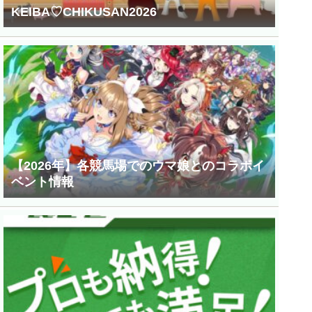
KEIBA♡CHIKUSAN2026
【2026年】各競馬場でのウマ娘とのコラボイ
ベント情報