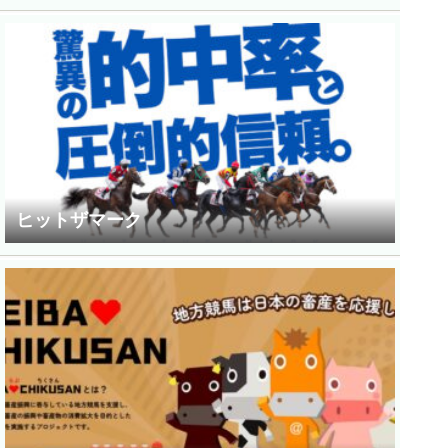
ヒットザマーク