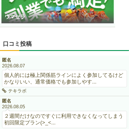
ウマセラ
口コミ投稿
匿名
2026.08.07
個人的には極上関係筋ラインによく参加してるけど
かなりいい、通常価格でも参加しやす...
テキラボ
匿名
2026.08.05
２週間だけなのですぐに利用できなくなってしまう
初回限定プラン(>_<...