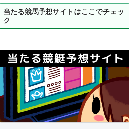
当たる競馬予想サイトはここでチェッ
ク