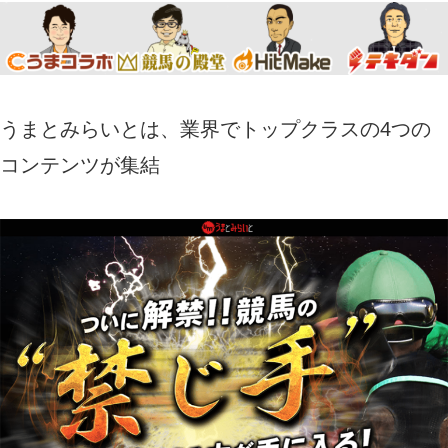
うまとみらいとは、業界でトップクラスの4つの
コンテンツが集結