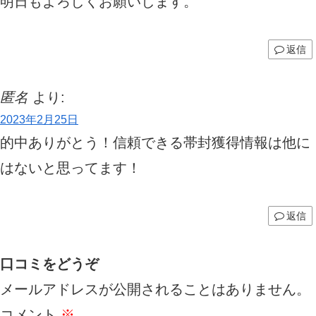
明日もよろしくお願いします。
返信
匿名
より:
2023年2月25日
的中ありがとう！信頼できる帯封獲得情報は他に
はないと思ってます！
返信
口コミをどうぞ
メールアドレスが公開されることはありません。
コメント
※