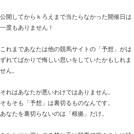
公開してからｋろえまで当たらなかった開催日は
一度もありません！
これまであなたは他の競馬サイトの「予想」がは
ずれてばかりで悔しい思いをしていたかもしれま
せん。
それはあなたが悪いわけではありません。
そもそも「予想」は裏切るものなんです。
あなたを裏切らないのは「根拠」だけ。