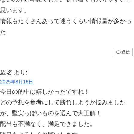
思います。
情報もたくさんあって迷うくらい情報量が多かっ
た
返信
匿名
より:
2025年8月16日
今日の的中は嬉しかったですね！
どの予想を参考にして勝負しようか悩みました
が、堅実っぽいものを選んで大正解！
配当も不満なく、満足できました。