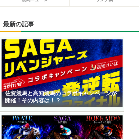
最新の記事
佐賀競馬と高知競馬のコラボキャンペーンが
開催！その内容は！？