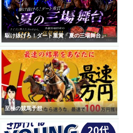
駆け抜けろ！ダート重賞「夏の三場舞台」
至極の競馬予想