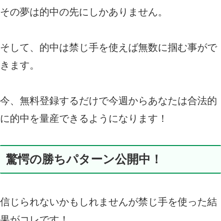
その夢は的中の先にしかありません。
そして、的中は禁じ手を使えば無数に掴む事がで
きます。
今、無料登録するだけで今週からあなたは合法的
に的中を量産できるようになります！
驚愕の勝ちパターン公開中！
信じられないかもしれませんが禁じ手を使った結
果がコレです！