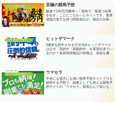
至極の競馬予想
おすすめ競馬予想サイト
最速で100万円獲得へ！競馬で「最速で結果
を出す」ことにこだわったサイトです。業界
屈指の実力を持つ阿部辰巳が、独自の分析手
法を駆使し、あなたに最速で100万円獲得を
目指したサイト。一人で悩む時間を減らし、
すぐに答えを得られる。そんな「スピー...
ヒットザマーク
おすすめ競馬予想サイト
3連単を的中させる方法当社ヒットザマーク
はなぜ「高的中・高額的中」を実現出来てい
るのか？各競馬情報誌の情報は、原稿を書く
時間、印刷する時間、全国へ配達する時間を
考えれば各誌発行日の前日の情報。もしくは
何週間も前の情報である事は明白。当社
は、...
ウマセラ
おすすめ競馬予想サイト
中央にも地方にも強い競馬予想サイトプロも
納得する予想で、副業としても使える競馬予
想サイトの「ウマセラ」競馬なんて知らな
い！だから何！そんなの関係なくスマホで簡
単に稼げます！プロも欲しがる競馬の買い目
情報を毎週提供！新聞には載らない裏情報が
読...