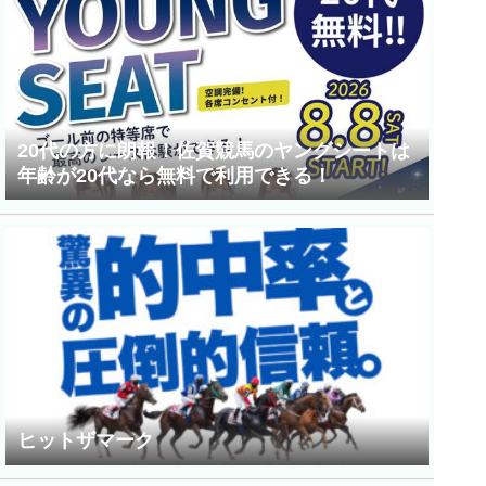
20代の方に朗報！佐賀競馬のヤングシートは
年齢が20代なら無料で利用できる！
ヒットザマーク