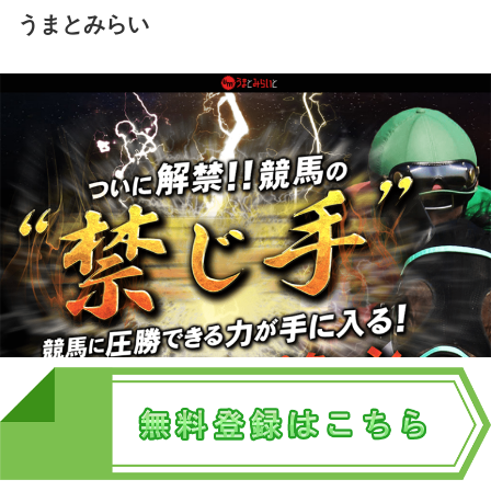
うまとみらい