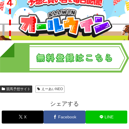
競馬予想サイト
えーあいNEO
シェアする
X
Facebook
LINE