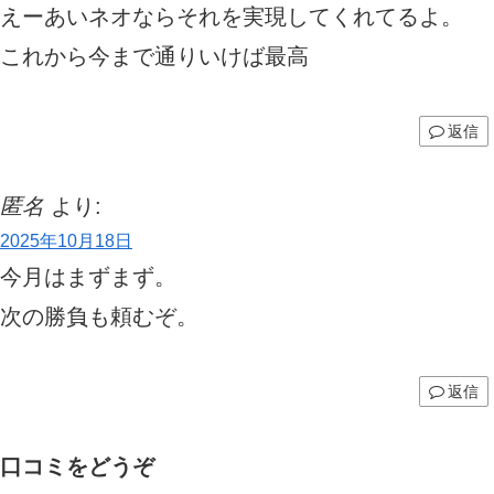
えーあいネオならそれを実現してくれてるよ。
これから今まで通りいけば最高
返信
匿名
より:
2025年10月18日
今月はまずまず。
次の勝負も頼むぞ。
返信
口コミをどうぞ