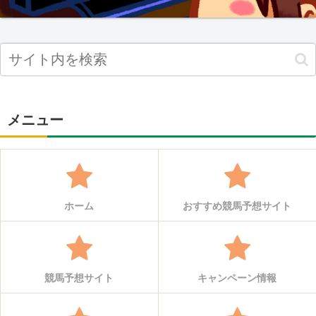
メニュー
ホーム
おすすめ競馬予想サイト
競馬予想サイト
キャンペーン情報