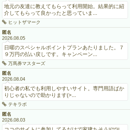
地元の友達に教えてもらって利用開始。結果的に紹
介してもらって良かったと思っていま...
ヒットザマーク
匿名
2026.08.05
日曜のスペシャルポイントプランあたりました。７
９万円の払い戻しです。キャンペーン...
万馬券マスターズ
匿名
2026.08.04
初心者の私でも利用しやすいサイト。専門用語ばか
りじゃないので助かります(>...
テキラボ
匿名
2026.08.03
ココのサイトに参加してるだけで家建ちそう!(^^)!