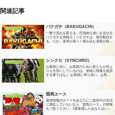
関連記事
バクガチ（BAKUGACHI）
競馬予想サイト
一撃で流れを変える。圧倒的な違いを見せる
バクガチな情報力！バクガチは、毎日配信す
る。だが、基準が違う！踏み込む強度が段違
い！・独自AI（バクガチAIセレクトエンジ
ン）勝てる条件が揃ったタイミングだけを自
動抽出・AI検証クリア率98.6％以上...
シンクロ（SYNCHRO）
競馬予想サイト
お客様と共に、お客様のために私たちが何よ
りも大切にしているのは、単純に情報を提供
する事ではなく お客様に寄り添い、お客様
に安心してご利用いただき、情報提供の際に
は 『なるほど！』『これなら安心！』『登
録してよかった！』と感じていただく事。
ど...
競馬エース
競馬予想サイト
最強情報のカードをあなたにご提供今の生活
に満足していないなら「競馬エース」の情報
をご覧ください。1度体感したあなたはいい
意味で、もう元の生活に戻れないかも！？あ