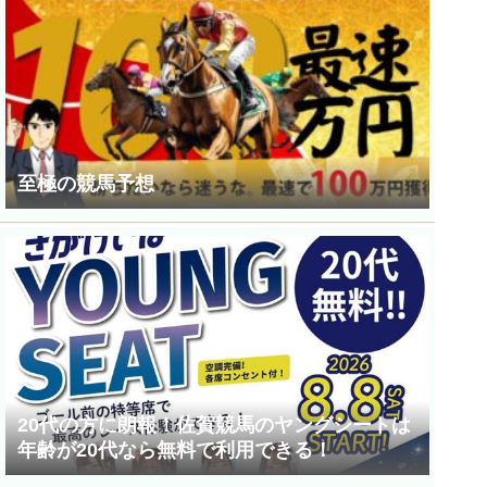
至極の競馬予想
20代の方に朗報！佐賀競馬のヤングシートは
年齢が20代なら無料で利用できる！