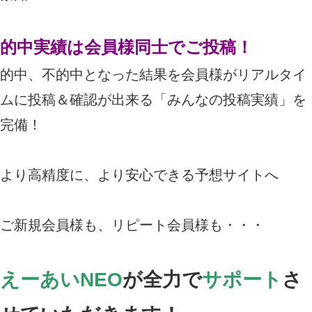
的中実績は会員様同士でご投稿！
的中、不的中となった結果を会員様がリアルタイ
ムに投稿＆確認が出来る「みんなの投稿実績」を
完備！
より高精度に、より安心できる予想サイトへ
ご新規会員様も、リピート会員様も・・・
えーあいNEO
が全力で
サポート
さ