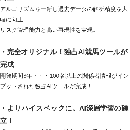
アルゴリズムを一新し過去データの解析精度を大
幅に向上。
リスク管理能力と高い再現性を実現。
・完全オリジナル！独占AI競馬ツールが
完成
開発期間3年・・・100名以上の関係者情報がイン
プットされた独占AIツールが完成！
・よりハイスペックに。AI深層学習の確
立！