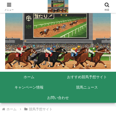
メニュー
検索
ホーム
おすすめ競馬予想サイト
キャンペーン情報
競馬ニュース
お問い合わせ
ホーム
競馬予想サイト