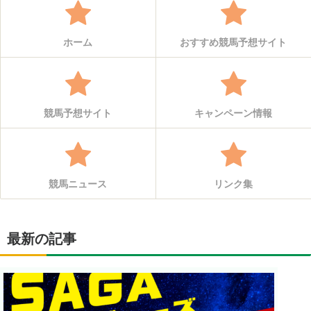
ホーム
おすすめ競馬予想サイト
競馬予想サイト
キャンペーン情報
競馬ニュース
リンク集
最新の記事