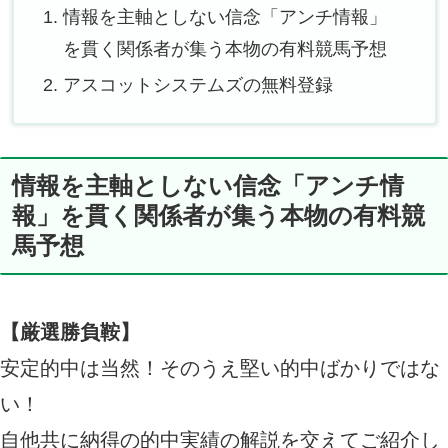
情報を主軸としない信念「アンチ情報」
を貫く関係者が集う本物の有料競馬予想
アスコットシステムズの無料登録
情報を主軸としない信念「アンチ情
報」を貫く関係者が集う本物の有料競
馬予想
【厳選勝負鞍】
安定的中は当然！そのうえ堅い的中ばかりではな
い！
自他共に納得の的中実績の解説を交えてご紹介し