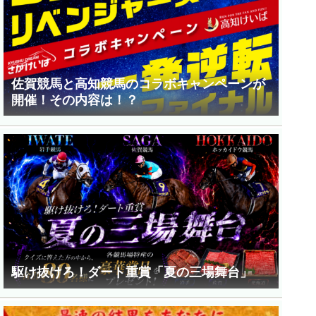
佐賀競馬と高知競馬のコラボキャンペーンが
開催！その内容は！？
駆け抜けろ！ダート重賞「夏の三場舞台」