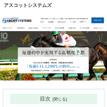
アスコットシステムズ
目次