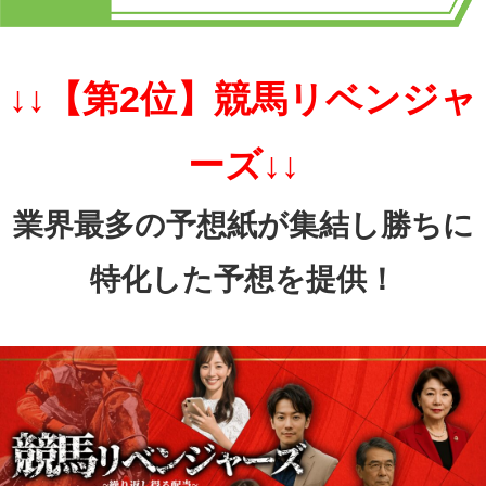
↓↓【第2位】競馬リベンジャ
ーズ↓↓
業界最多の予想紙が集結し勝ちに
特化した予想を提供！