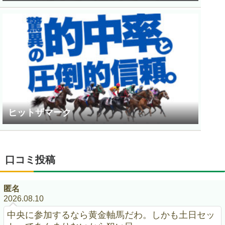
ヒットザマーク
口コミ投稿
匿名
2026.08.10
中央に参加するなら黄金軸馬だわ。しかも土日セッ