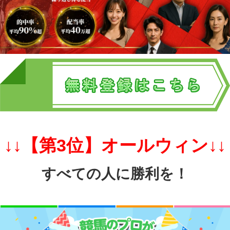
↓↓【第3
位】オールウィン↓↓
すべての人に勝利を！