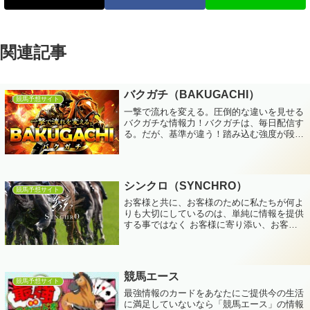
関連記事
バクガチ（BAKUGACHI）
競馬予想サイト
一撃で流れを変える。圧倒的な違いを見せる
バクガチな情報力！バクガチは、毎日配信す
る。だが、基準が違う！踏み込む強度が段違
い！・独自AI（バクガチAIセレクトエンジ
ン）勝てる条件が揃ったタイミングだけを自
動抽出・AI検証クリア率98.6％以上...
シンクロ（SYNCHRO）
競馬予想サイト
お客様と共に、お客様のために私たちが何よ
りも大切にしているのは、単純に情報を提供
する事ではなく お客様に寄り添い、お客様
に安心してご利用いただき、情報提供の際に
は 『なるほど！』『これなら安心！』『登
録してよかった！』と感じていただく事。
ど...
競馬エース
競馬予想サイト
最強情報のカードをあなたにご提供今の生活
に満足していないなら「競馬エース」の情報