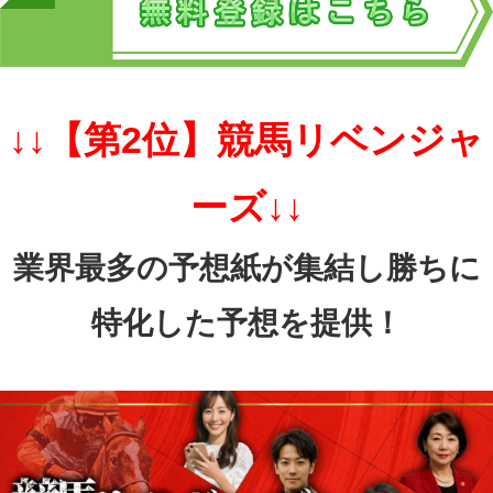
↓↓【第2位】競馬リベンジャ
ーズ↓↓
業界最多の予想紙が集結し勝ちに
特化した予想を提供！