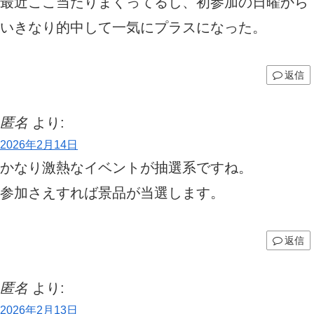
最近ここ当たりまくってるし、初参加の日曜から
いきなり的中して一気にプラスになった。
返信
匿名
より:
2026年2月14日
かなり激熱なイベントが抽選系ですね。
参加さえすれば景品が当選します。
返信
匿名
より:
2026年2月13日