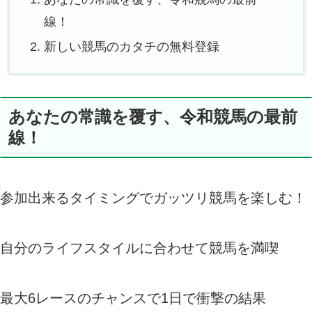
線！
新しい競馬のカタチの無料登録
あなたの常識を覆す、令和競馬の最前
線！
参加出来るタイミングでガッツリ競馬を楽しむ！
自分のライフスタイルに合わせて競馬を満喫
最大6レースのチャンスで1日で衝撃の結果