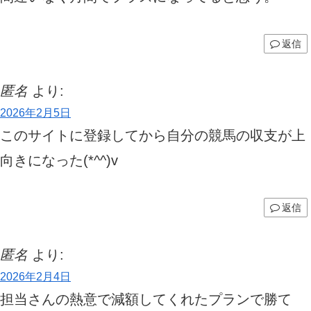
返信
匿名
より:
2026年2月5日
このサイトに登録してから自分の競馬の収支が上
向きになった(*^^)v
返信
匿名
より:
2026年2月4日
担当さんの熱意で減額してくれたプランで勝て