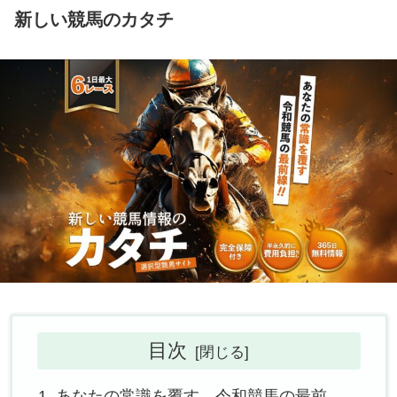
新しい競馬のカタチ
目次
あなたの常識を覆す、令和競馬の最前