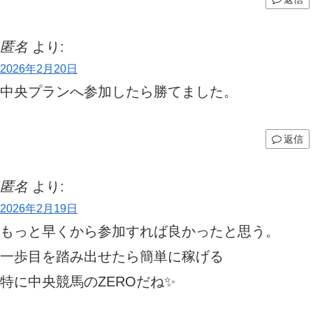
匿名
より:
2026年2月20日
中央プランへ参加したら勝てました。
返信
匿名
より:
2026年2月19日
もっと早くから参加すれば良かったと思う。
一歩目を踏み出せたら簡単に稼げる
特に中央競馬のZEROだね✨