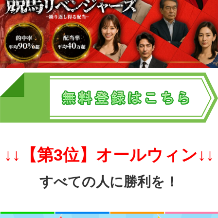
↓↓【第3
位】オールウィン↓↓
すべての人に勝利を！