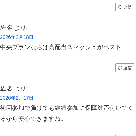
返信
匿名
より:
2026年2月18日
中央プランならば高配当スマッシュがベスト
返信
匿名
より:
2026年2月17日
初回参加で負けても継続参加に保障対応付いてく
るから安心できますね。