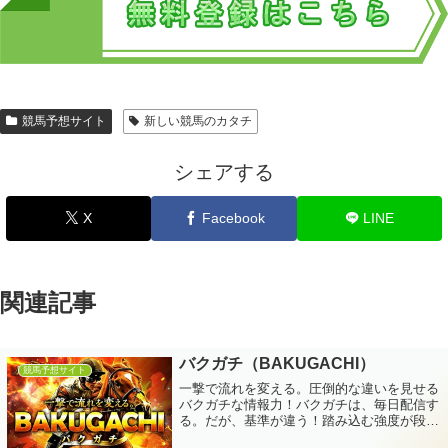
競馬予想サイト
新しい競馬のカタチ
シェアする
X
Facebook
LINE
関連記事
バクガチ（BAKUGACHI）
競馬予想サイト
一撃で流れを変える。圧倒的な違いを見せる
バクガチな情報力！バクガチは、毎日配信す
る。だが、基準が違う！踏み込む強度が段違
い！・独自AI（バクガチAIセレクトエンジ