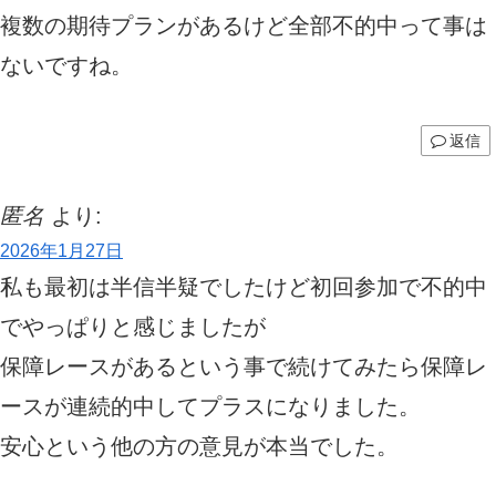
複数の期待プランがあるけど全部不的中って事は
ないですね。
返信
匿名
より:
2026年1月27日
私も最初は半信半疑でしたけど初回参加で不的中
でやっぱりと感じましたが
保障レースがあるという事で続けてみたら保障レ
ースが連続的中してプラスになりました。
安心という他の方の意見が本当でした。