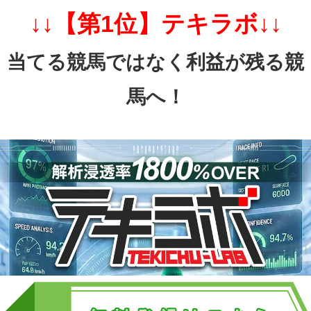
↓↓【第1位】テキラボ↓↓
当てる競馬ではなく利益が残る競
馬へ！