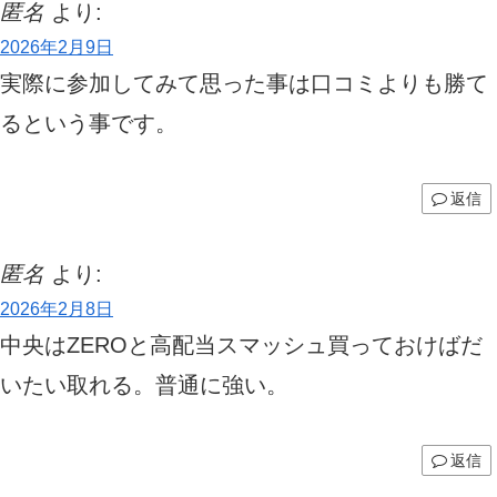
匿名
より:
2026年2月9日
実際に参加してみて思った事は口コミよりも勝て
るという事です。
返信
匿名
より:
2026年2月8日
中央はZEROと高配当スマッシュ買っておけばだ
いたい取れる。普通に強い。
返信