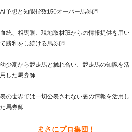
AI予想と知能指数150オーバー馬券師
血統、相馬眼、現地取材班からの情報提供を用い
て勝利をし続ける馬券師
幼少期から競走馬と触れ合い、競走馬の知識を活
用した馬券師
表の世界では一切公表されない裏の情報を活用し
た馬券師
まさにプロ集団！