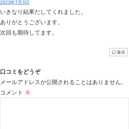
2023年7月3日
いきなり結果だしてくれました。
ありがとうございます。
次回も期待してます。
返信
口コミをどうぞ
メールアドレスが公開されることはありません。
コメント
※