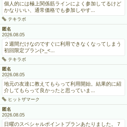
個人的には極上関係筋ラインによく参加してるけど
かなりいい、通常価格でも参加しやす...
テキラボ
匿名
2026.08.05
２週間だけなのですぐに利用できなくなってしまう
初回限定プラン(>_<...
テキラボ
匿名
2026.08.05
地元の友達に教えてもらって利用開始。結果的に紹
介してもらって良かったと思っていま...
ヒットザマーク
匿名
2026.08.05
日曜のスペシャルポイントプランあたりました。７