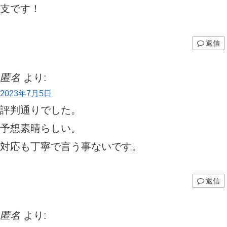
支です！
返信
匿名
より:
2023年7月5日
評判通りでした。
予想素晴らしい。
対応も丁寧で言う事ないです。
返信
匿名
より: