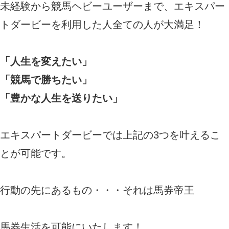
未経験から競馬ヘビーユーザーまで、エキスパー
トダービーを利用した人全ての人が大満足！
「人生を変えたい」
「競馬で勝ちたい」
「豊かな人生を送りたい」
エキスパートダービーでは上記の3つを叶えるこ
とが可能です。
行動の先にあるもの・・・それは馬券帝王
馬券生活を可能にいたします！