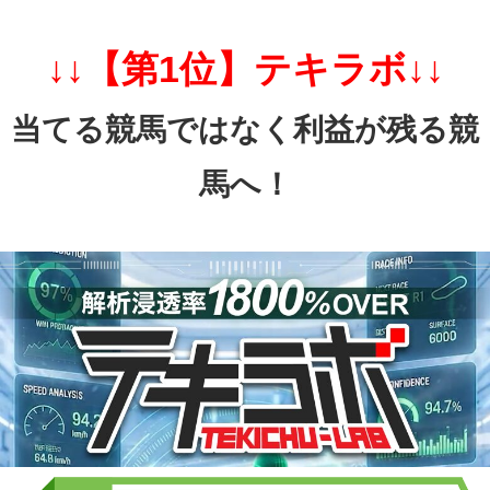
↓↓【第1位】テキラボ↓↓
当てる競馬ではなく利益が残る競
馬へ！