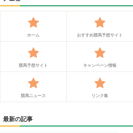
ホーム
おすすめ競馬予想サイト
競馬予想サイト
キャンペーン情報
競馬ニュース
リンク集
最新の記事