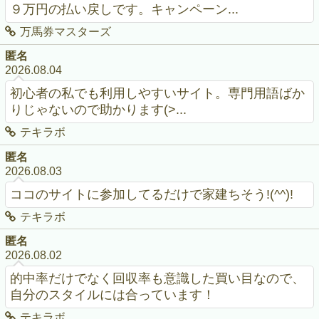
９万円の払い戻しです。キャンペーン...
万馬券マスターズ
匿名
2026.08.04
初心者の私でも利用しやすいサイト。専門用語ばか
りじゃないので助かります(>...
テキラボ
匿名
2026.08.03
ココのサイトに参加してるだけで家建ちそう!(^^)!
テキラボ
匿名
2026.08.02
的中率だけでなく回収率も意識した買い目なので、
自分のスタイルには合っています！
テキラボ