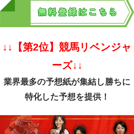
↓↓【第2位】競馬リベンジャ
ーズ↓↓
業界最多の予想紙が集結し勝ちに
特化した予想を提供！