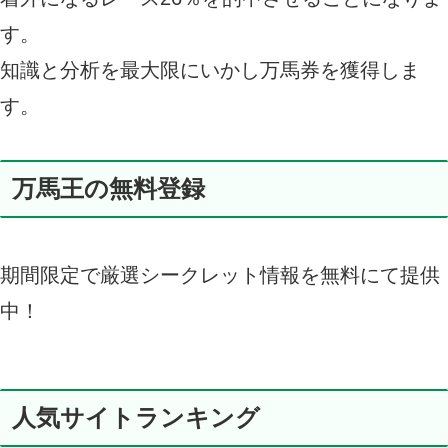
す。
知識と分析を最大限にいかし万馬券を獲得しま
す。
万馬王の無料登録
期間限定で厳選シークレット情報を無料にて提供
中！
人気サイトランキング