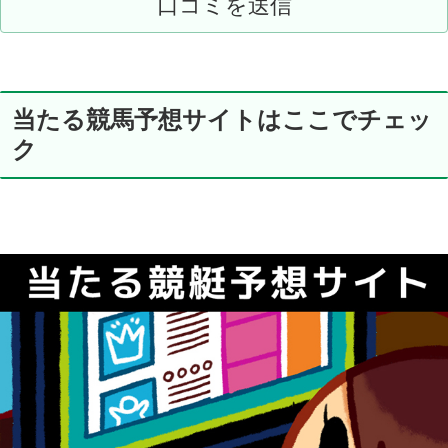
当たる競馬予想サイトはここでチェッ
ク