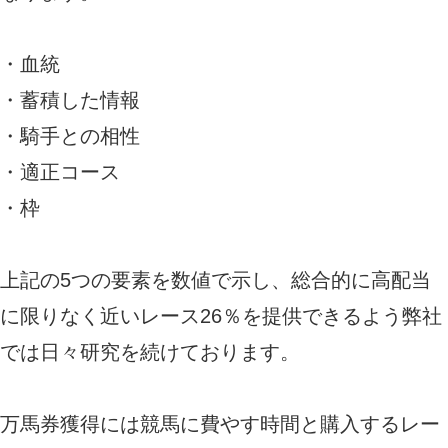
・血統
・蓄積した情報
・騎手との相性
・適正コース
・枠
上記の5つの要素を数値で示し、総合的に高配当
に限りなく近いレース26％を提供できるよう弊社
では日々研究を続けております。
万馬券獲得には競馬に費やす時間と購入するレー