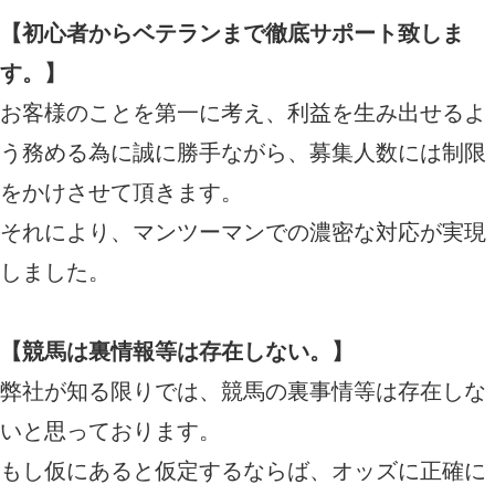
【初心者からベテランまで徹底サポート致しま
す。】
お客様のことを第一に考え、利益を生み出せるよ
う務める為に誠に勝手ながら、募集人数には制限
をかけさせて頂きます。
それにより、マンツーマンでの濃密な対応が実現
しました。
【競馬は裏情報等は存在しない。】
弊社が知る限りでは、競馬の裏事情等は存在しな
いと思っております。
もし仮にあると仮定するならば、オッズに正確に