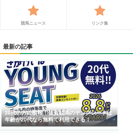
競馬ニュース
リンク集
最新の記事
20代の方に朗報！佐賀競馬のヤングシートは
年齢が20代なら無料で利用できる！