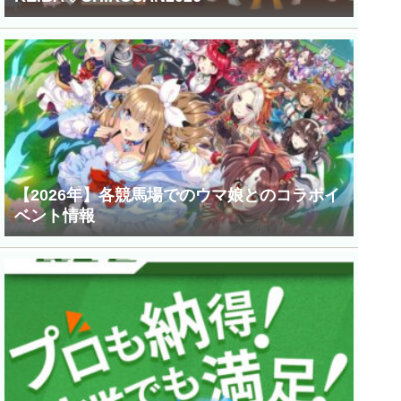
【2026年】各競馬場でのウマ娘とのコラボイ
ベント情報