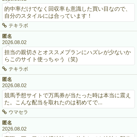
的中率だけでなく回収率も意識した買い目なので、
自分のスタイルには合っています！
テキラボ
匿名
2026.08.02
担当の親切さとオススメプランにハズレが少ないか
らこのサイト使っちゃう（笑)
テキラボ
匿名
2026.08.02
競馬予想サイトで万馬券が当たった時は本当に震え
た。こんな配当を取れたのは初めてで...
ウマセラ
匿名
2026.08.02