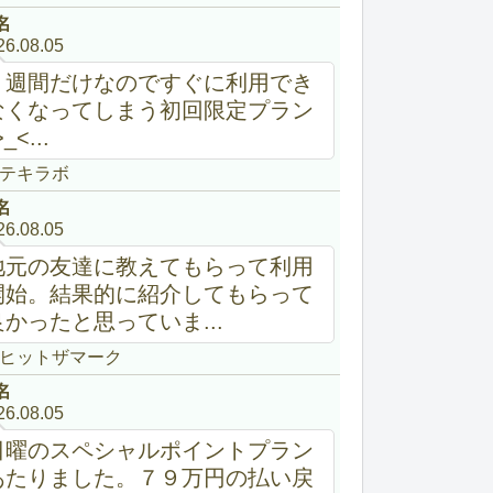
名
26.08.05
２週間だけなのですぐに利用でき
なくなってしまう初回限定プラン
>_<...
テキラボ
名
26.08.05
地元の友達に教えてもらって利用
開始。結果的に紹介してもらって
良かったと思っていま...
ヒットザマーク
名
26.08.05
日曜のスペシャルポイントプラン
あたりました。７９万円の払い戻