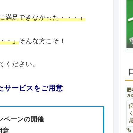
に満足できなかった・・・」
・・」
そんな方こそ！
てください。
たサービスをご用意
匿
20
ンペーンの開催
用意