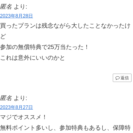
匿名
より:
2023年8月28日
買ったプランは残念ながら大したことなかったけ
ど
参加の無償特典で25万当たった！
これは意外にいいのかと
返信
匿名
より:
2023年8月27日
マジでオススメ！
無料ポイント多いし、参加特典もあるし、保障特