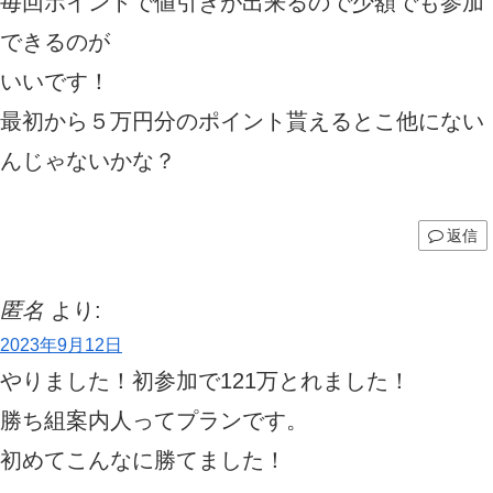
毎回ポイントで値引きが出来るので少額でも参加
できるのが
いいです！
最初から５万円分のポイント貰えるとこ他にない
んじゃないかな？
返信
匿名
より:
2023年9月12日
やりました！初参加で121万とれました！
勝ち組案内人ってプランです。
初めてこんなに勝てました！