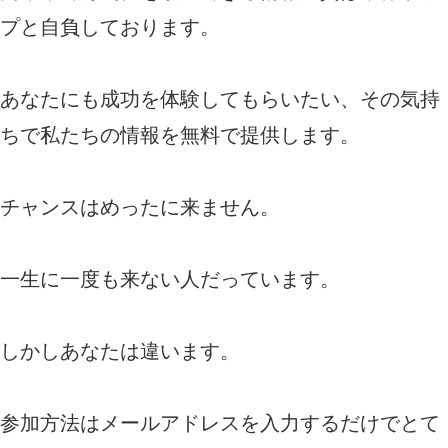
プと自負しております。
あなたにも成功を体験してもらいたい、その気持
ちで私たちの情報を無料で提供します。
チャンスはめったに来ません。
一生に一度も来ない人だっています。
しかしあなたは違います。
参加方法はメールアドレスを入力するだけでとて