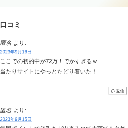
スは、みなさまの成功率を高くするための
知...
口コミ
匿名
より:
2023年9月16日
ここでの初的中が72万！でかすぎるｗ
当たりサイトにやっとたどり着いた！
返信
匿名
より:
2023年9月15日