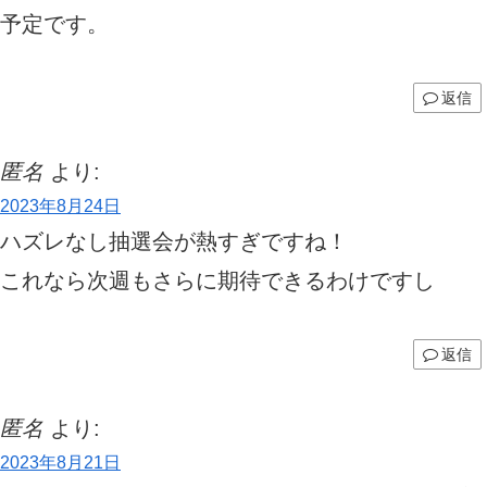
予定です。
返信
匿名
より:
2023年8月24日
ハズレなし抽選会が熱すぎですね！
これなら次週もさらに期待できるわけですし
返信
匿名
より:
2023年8月21日