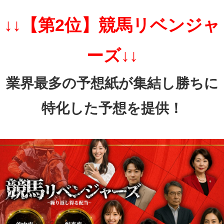
↓↓【第2位】競馬リベンジャ
ーズ↓↓
業界最多の予想紙が集結し勝ちに
特化した予想を提供！