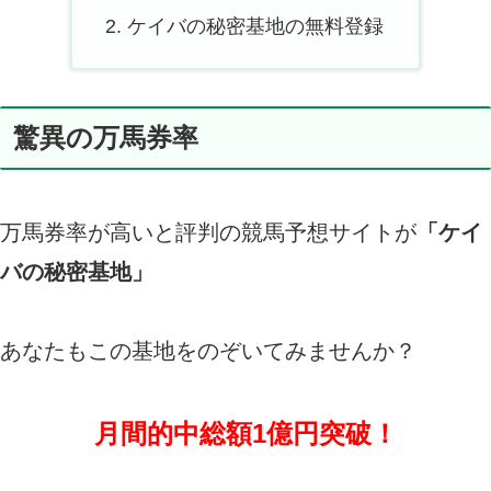
ケイバの秘密基地の無料登録
驚異の万馬券率
万馬券率が高いと評判の競馬予想サイトが
「ケイ
バの秘密基地」
あなたもこの基地をのぞいてみませんか？
月間的中総額1億円突破！