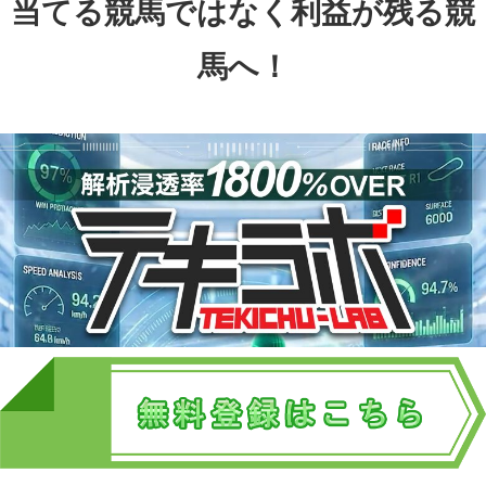
当てる競馬ではなく利益が残る競
馬へ！