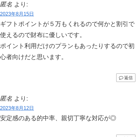
匿名
より:
2023年8月15日
ギフトポイントが５万もくれるので何かと割引で
使えるので財布に優しいです。
ポイント利用だけのプランもあったりするので初
心者向けだと思います。
返信
匿名
より:
2023年8月12日
安定感のある的中率、親切丁寧な対応が◎