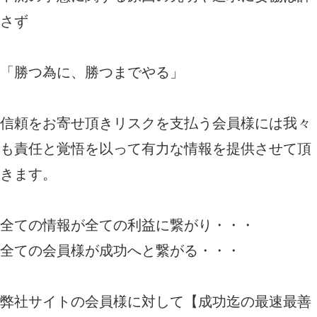
さず
「勝つ為に、勝つまでやる」
信頼をお寄せ頂きリスクを支払う会員様には我々
も責任と覚悟を以って有力な情報を提供させて頂
きます。
全ての情報が全ての利益に繋がり・・・
全ての会員様が成功へと繋がる・・・
弊社サイトの会員様に対して【成功迄の最速最善