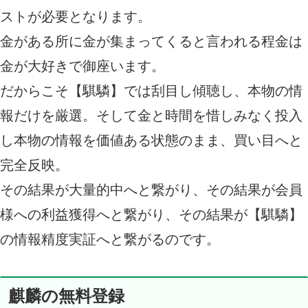
ストが必要となります。
金がある所に金が集まってくると言われる程金は
金が大好きで御座います。
だからこそ【騏驎】では刮目し傾聴し、本物の情
報だけを厳選。そして金と時間を惜しみなく投入
し本物の情報を価値ある状態のまま、買い目へと
完全反映。
その結果が大量的中へと繋がり、その結果が会員
様への利益獲得へと繋がり、その結果が【騏驎】
の情報精度実証へと繋がるのです。
麒麟の無料登録