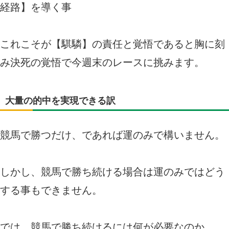
経路】を導く事
これこそが【騏驎】の責任と覚悟であると胸に刻
み決死の覚悟で今週末のレースに挑みます。
大量の的中を実現できる訳
競馬で勝つだけ、であれば運のみで構いません。
しかし、競馬で勝ち続ける場合は運のみではどう
する事もできません。
では、競馬で勝ち続けるには何が必要なのか。