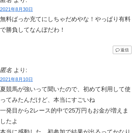
2021年8月30日
無料ばっか充てにしちゃだめやな！やっぱり有料
で勝負してなんぼだわ！
返信
匿名
より:
2021年8月10日
夏競馬が強いって聞いたので、初めて利用して使
ってみたんだけど、本当にすごいね
一発目から2レース的中で25万円もお金が増えま
したよ
本当に感動した。初参加で結果が出るってかなり