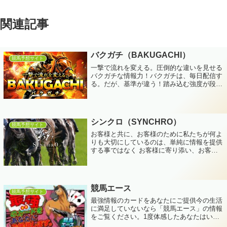
関連記事
バクガチ（BAKUGACHI）
競馬予想サイト
一撃で流れを変える。圧倒的な違いを見せる
バクガチな情報力！バクガチは、毎日配信す
る。だが、基準が違う！踏み込む強度が段違
い！・独自AI（バクガチAIセレクトエンジ
ン）勝てる条件が揃ったタイミングだけを自
動抽出・AI検証クリア率98.6％以上...
シンクロ（SYNCHRO）
競馬予想サイト
お客様と共に、お客様のために私たちが何よ
りも大切にしているのは、単純に情報を提供
する事ではなく お客様に寄り添い、お客様
に安心してご利用いただき、情報提供の際に
は 『なるほど！』『これなら安心！』『登
録してよかった！』と感じていただく事。
ど...
競馬エース
競馬予想サイト
最強情報のカードをあなたにご提供今の生活
に満足していないなら「競馬エース」の情報
をご覧ください。1度体感したあなたはいい
意味で、もう元の生活に戻れないかも！？あ