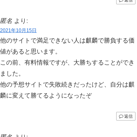
匿名
より:
2021年10月15日
他のサイトで満足できない人は麒麟で勝負する価
値があると思います。
この前、有料情報ですが、大勝ちすることができ
ました。
他の予想サイトで失敗続きだったけど、自分は麒
麟に変えて勝てるようになったぞ
返信
匿名
より: