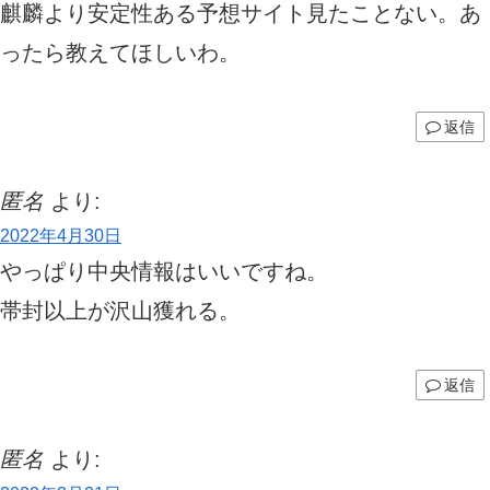
麒麟より安定性ある予想サイト見たことない。あ
ったら教えてほしいわ。
返信
匿名
より:
2022年4月30日
やっぱり中央情報はいいですね。
帯封以上が沢山獲れる。
返信
匿名
より: