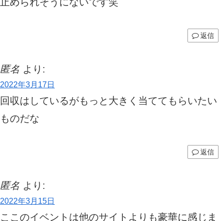
止められそうにないです笑
返信
匿名
より:
2022年3月17日
回収はしているがもっと大きく当ててもらいたい
ものだな
返信
匿名
より:
2022年3月15日
ここのイベントは他のサイトよりも豪華に感じま