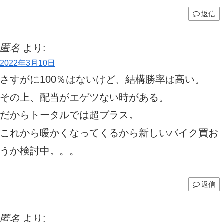
返信
匿名
より:
2022年3月10日
さすがに100％はないけど、結構勝率は高い。
その上、配当がエゲツない時がある。
だからトータルでは超プラス。
これから暖かくなってくるから新しいバイク買お
うか検討中。。。
返信
匿名
より: