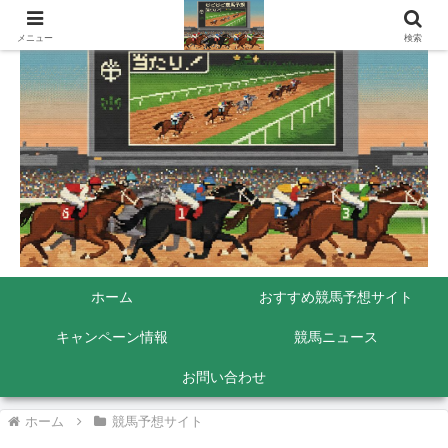
メニュー
検索
ホーム
おすすめ競馬予想サイト
キャンペーン情報
競馬ニュース
お問い合わせ
ホーム
競馬予想サイト