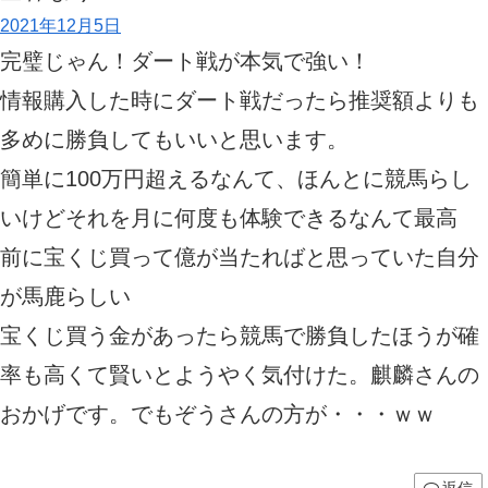
2021年12月5日
完璧じゃん！ダート戦が本気で強い！
情報購入した時にダート戦だったら推奨額よりも
多めに勝負してもいいと思います。
簡単に100万円超えるなんて、ほんとに競馬らし
いけどそれを月に何度も体験できるなんて最高
前に宝くじ買って億が当たればと思っていた自分
が馬鹿らしい
宝くじ買う金があったら競馬で勝負したほうが確
率も高くて賢いとようやく気付けた。麒麟さんの
おかげです。でもぞうさんの方が・・・ｗｗ
返信