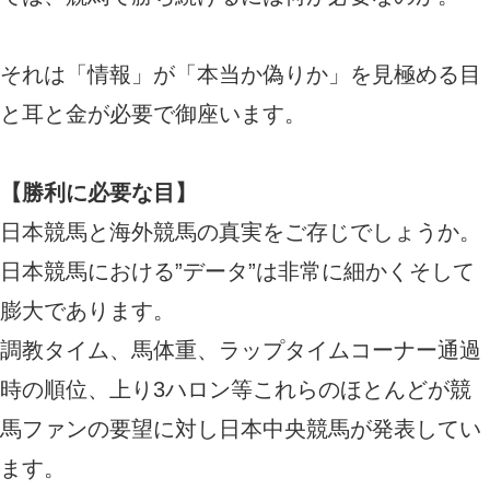
それは「情報」が「本当か偽りか」を見極める目
と耳と金が必要で御座います。
【勝利に必要な目】
日本競馬と海外競馬の真実をご存じでしょうか。
日本競馬における”データ”は非常に細かくそして
膨大であります。
調教タイム、馬体重、ラップタイムコーナー通過
時の順位、上り3ハロン等これらのほとんどが競
馬ファンの要望に対し日本中央競馬が発表してい
ます。