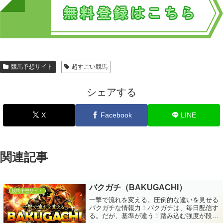
競馬予想サイト
超すごい競馬
シェアする
X
Facebook
LINE
関連記事
バクガチ（BAKUGACHI）
競馬予想サイト
一撃で流れを変える。圧倒的な違いを見せる
バクガチな情報力！バクガチは、毎日配信す
る。だが、基準が違う！踏み込む強度が段違