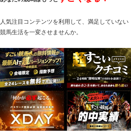
人気注目コンテンツを利用して、満足していない
競馬生活を一変させませんか。