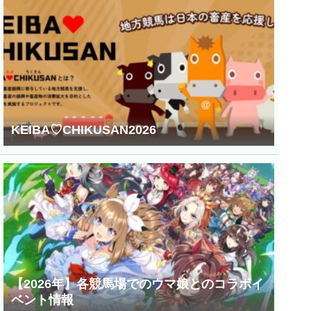
KEIBA♡CHIKUSAN2026
【2026年】各競馬場でのウマ娘とのコラボイ
ベント情報