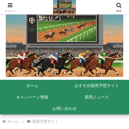
メニュー
検索
ホーム
おすすめ競馬予想サイト
キャンペーン情報
競馬ニュース
お問い合わせ
ホーム
競馬予想サイト