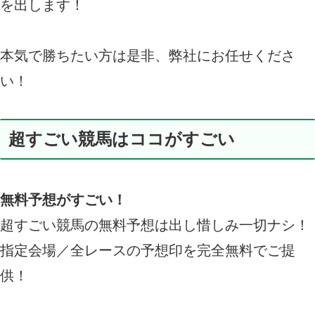
を出します！
本気で勝ちたい方は是非、弊社にお任せくださ
い！
超すごい競馬はココがすごい
無料予想がすごい！
超すごい競馬の無料予想は出し惜しみ一切ナシ！
指定会場／全レースの予想印を完全無料でご提
供！