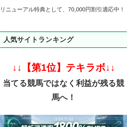
リニューアル特典として、70,000円割引適応中！
人気サイトランキング
↓↓【第1位】テキラボ↓↓
当てる競馬ではなく利益が残る競
馬へ！