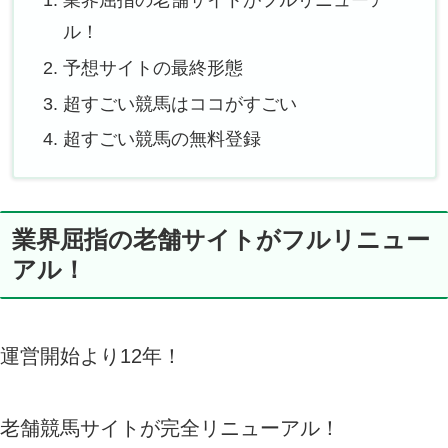
業界屈指の老舗サイトがフルリニューア
ル！
予想サイトの最終形態
超すごい競馬はココがすごい
超すごい競馬の無料登録
業界屈指の老舗サイトがフルリニュー
アル！
運営開始より12年！
老舗競馬サイトが完全リニューアル！