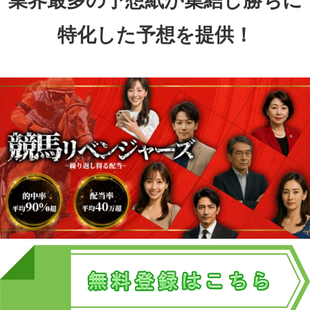
業界最多の予想紙が集結し勝ちに
特化した予想を提供！