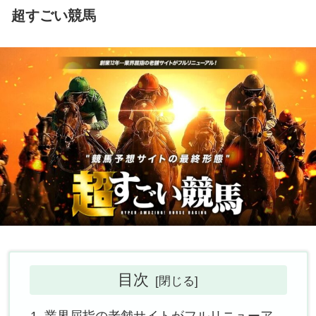
超すごい競馬
目次