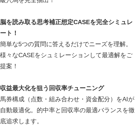
級穴馬を完全抽出！
脳を読み取る思考補正想定CASEを完全シミュレ
ート！
簡単な5つの質問に答えるだけでニーズを理解。
様々なCASEをシュミレーションして最適解をご
提案！
収益最大化を狙う回収率チューニング
馬券構成（点数・組み合わせ・資金配分）をAIが
自動最適化。的中率と回収率の最適バランスを徹
底追求します。