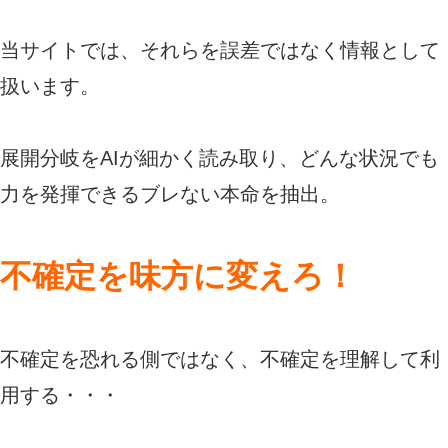
当サイトでは、それらを誤差ではなく情報として
扱います。
展開分岐をAIが細かく読み取り、どんな状況でも
力を発揮できるブレない本命を抽出。
不確定を味方に変えろ！
不確定を恐れる側ではなく、不確定を理解して利
用する・・・