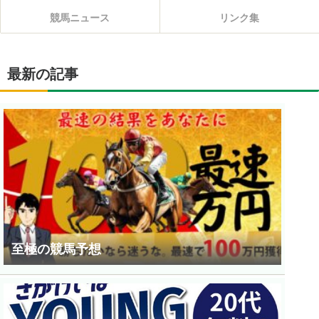
競馬ニュース
リンク集
最新の記事
至極の競馬予想