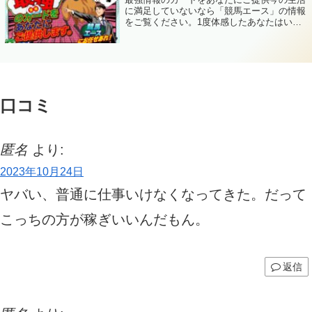
に満足していないなら「競馬エース」の情報
をご覧ください。1度体感したあなたはいい
意味で、もう元の生活に戻れないかも！？あ
なたの人生を幸せで埋め尽くそう！競馬エー
スは、みなさまの成功率を高くするための
知...
口コミ
匿名
より:
2023年10月24日
ヤバい、普通に仕事いけなくなってきた。だって
こっちの方が稼ぎいいんだもん。
返信