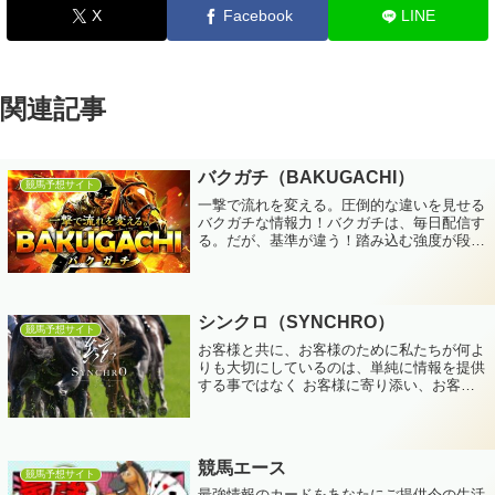
X
Facebook
LINE
関連記事
バクガチ（BAKUGACHI）
競馬予想サイト
一撃で流れを変える。圧倒的な違いを見せる
バクガチな情報力！バクガチは、毎日配信す
る。だが、基準が違う！踏み込む強度が段違
い！・独自AI（バクガチAIセレクトエンジ
ン）勝てる条件が揃ったタイミングだけを自
動抽出・AI検証クリア率98.6％以上...
シンクロ（SYNCHRO）
競馬予想サイト
お客様と共に、お客様のために私たちが何よ
りも大切にしているのは、単純に情報を提供
する事ではなく お客様に寄り添い、お客様
に安心してご利用いただき、情報提供の際に
は 『なるほど！』『これなら安心！』『登
録してよかった！』と感じていただく事。
ど...
競馬エース
競馬予想サイト
最強情報のカードをあなたにご提供今の生活