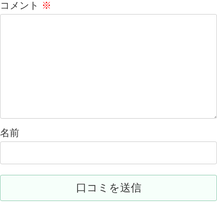
コメント
※
名前