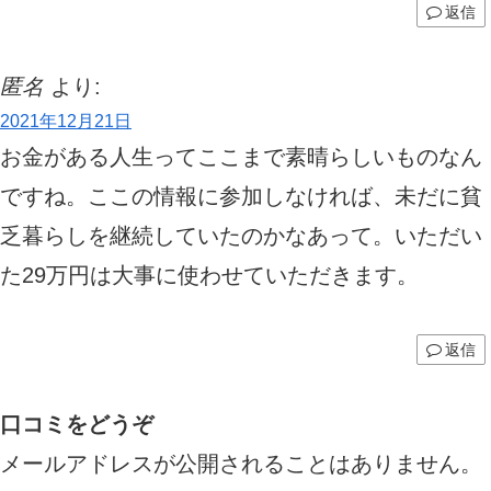
返信
匿名
より:
2021年12月21日
お金がある人生ってここまで素晴らしいものなん
ですね。ここの情報に参加しなければ、未だに貧
乏暮らしを継続していたのかなあって。いただい
た29万円は大事に使わせていただきます。
返信
口コミをどうぞ
メールアドレスが公開されることはありません。