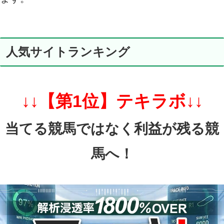
人気サイトランキング
↓↓【第1位】テキラボ↓↓
当てる競馬ではなく利益が残る競
馬へ！