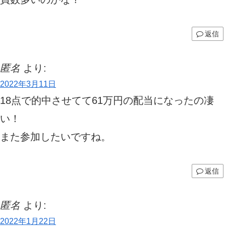
返信
匿名
より:
2022年3月11日
18点で的中させてて61万円の配当になったの凄
い！
また参加したいですね。
返信
匿名
より:
2022年1月22日