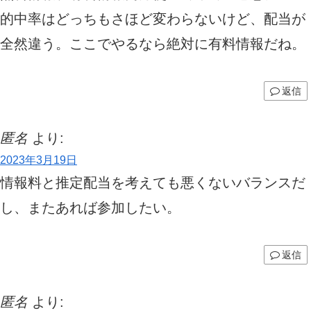
的中率はどっちもさほど変わらないけど、配当が
全然違う。ここでやるなら絶対に有料情報だね。
返信
匿名
より:
2023年3月19日
情報料と推定配当を考えても悪くないバランスだ
し、またあれば参加したい。
返信
匿名
より: