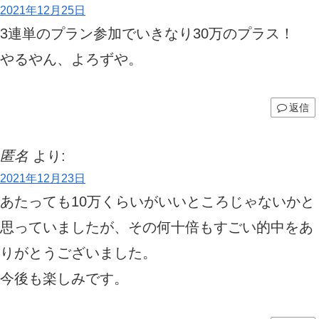
2021年12月25日
3連単のプラン参加でいきなり30万のプラス！
やるやん、よろずや。
返信
匿名
より:
2021年12月23日
あたっても10万くらいがいいところじゃないかと
思っていましたが、その何十倍もすごい的中をあ
りがとうございました。
今後も楽しみです。