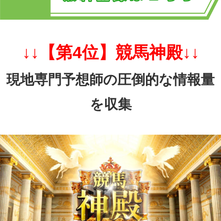
↓↓【第4位】競馬神殿↓↓
現地専門予想師の圧倒的な情報量
を収集