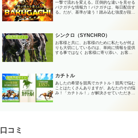
一撃で流れを変える。圧倒的な違いを見せる
バクガチな情報力！バクガチは、毎日配信す
る。だが、基準が違う！踏み込む強度が段違
い！・独自AI（バクガチAIセレクトエンジ
ン）勝てる条件が揃ったタイミングだけを自
動抽出・AI検証クリア率98.6％以上...
シンクロ（SYNCHRO）
競馬予想サイト
お客様と共に、お客様のために私たちが何よ
りも大切にしているのは、単純に情報を提供
する事ではなく お客様に寄り添い、お客様
に安心してご利用いただき、情報提供の際に
は 『なるほど！』『これなら安心！』『登
録してよかった！』と感じていただく事。
ど...
カチトル
競馬予想サイト
あしたの希望を競馬でカチトル！競馬で悩む
ことはたくさんありますが、あなたのその悩
み！「カチトル！」が解決させていただきま
す！・初回限定！嬉しい特典登録後すぐに3
万円分のポイント贈呈！更にキャンペーンプ
ランを5万円も割引。・安心のローリスク
＆...
口コミ