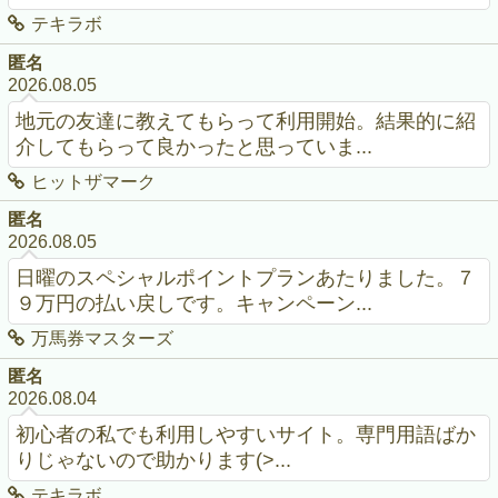
テキラボ
匿名
2026.08.05
地元の友達に教えてもらって利用開始。結果的に紹
介してもらって良かったと思っていま...
ヒットザマーク
匿名
2026.08.05
日曜のスペシャルポイントプランあたりました。７
９万円の払い戻しです。キャンペーン...
万馬券マスターズ
匿名
2026.08.04
初心者の私でも利用しやすいサイト。専門用語ばか
りじゃないので助かります(>...
テキラボ