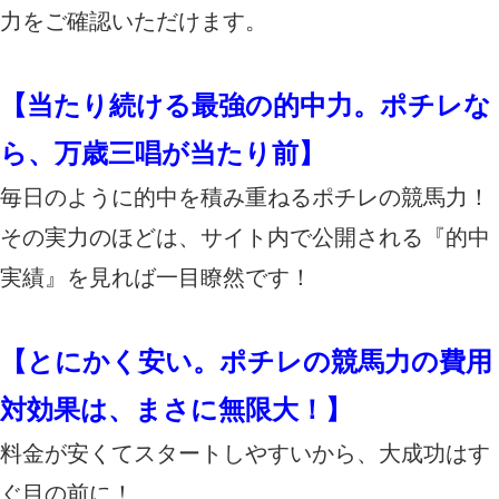
力をご確認いただけます。
【当たり続ける最強の的中力。ポチレな
ら、万歳三唱が当たり前】
毎日のように的中を積み重ねるポチレの競馬力！
その実力のほどは、サイト内で公開される『的中
実績』を見れば一目瞭然です！
【とにかく安い。ポチレの競馬力の費用
対効果は、まさに無限大！】
料金が安くてスタートしやすいから、大成功はす
ぐ目の前に！