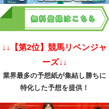
↓↓【第2位】競馬リベンジャ
ーズ↓↓
業界最多の予想紙が集結し勝ちに
特化した予想を提供！