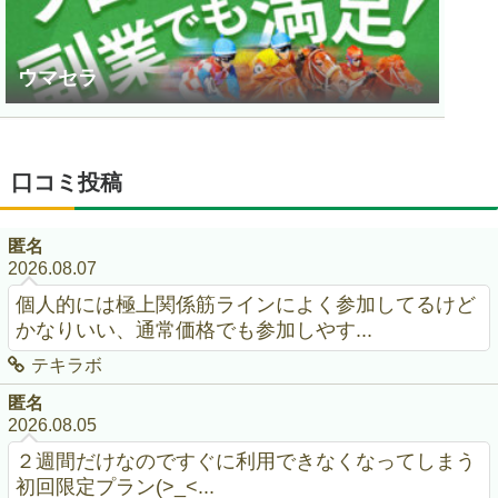
ウマセラ
口コミ投稿
匿名
2026.08.07
個人的には極上関係筋ラインによく参加してるけど
かなりいい、通常価格でも参加しやす...
テキラボ
匿名
2026.08.05
２週間だけなのですぐに利用できなくなってしまう
初回限定プラン(>_<...