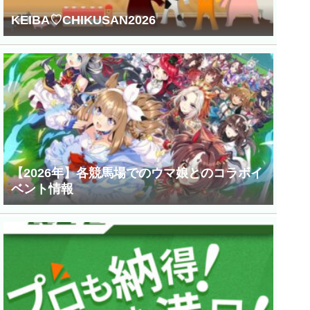
KEIBA♡CHIKUSAN2026
【2026年】各競馬場でのウマ娘とのコラボイ
ベント情報