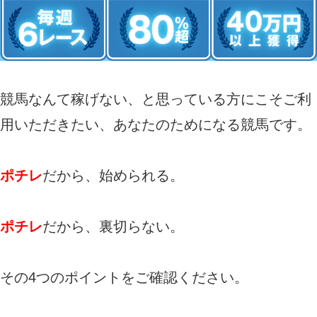
競馬なんて稼げない、と思っている方にこそご利
用いただきたい、あなたのためになる競馬です。
ポチレ
だから、始められる。
ポチレ
だから、裏切らない。
その4つのポイントをご確認ください。