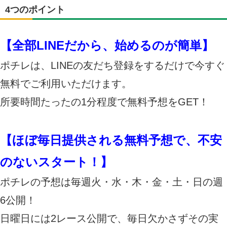
4つのポイント
【全部LINEだから、始めるのが簡単
】
ポチレは、LINEの友だち登録をするだけで今すぐ
無料でご利用いただけます。
所要時間たったの1分程度で無料予想をGET！
【ほぼ毎日提供される無料予想で、不安
のないスタート！】
ポチレの予想は毎週火・水・木・金・土・日の週
6公開！
日曜日には2レース公開で、毎日欠かさずその実