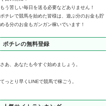
もう苦しい毎日を送る必要などありません！
ポチレで競馬を始めた皆様は、遊ぶ分のお金も貯
める分のお金もガンガン稼いでいます！
ポチレの無料登録
さあ、あなたも今すぐ始めましょう。
てっとり早くLINEで競馬で稼ごう。