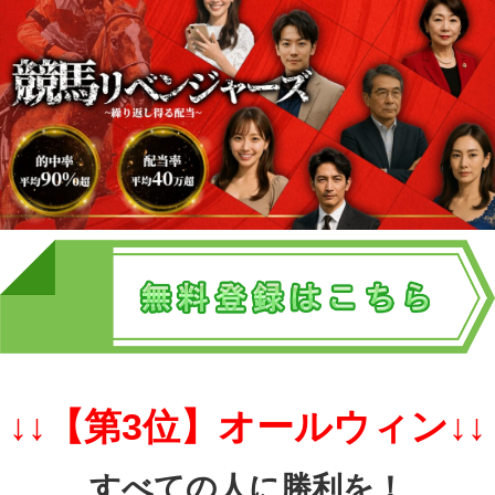
↓↓【第3
位】オールウィン↓↓
すべての人に勝利を！