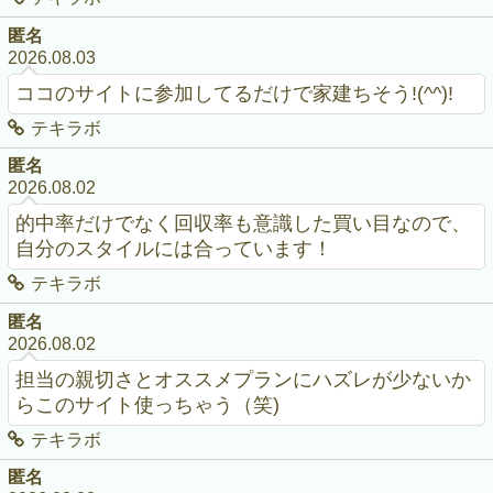
匿名
2026.08.03
ココのサイトに参加してるだけで家建ちそう!(^^)!
テキラボ
匿名
2026.08.02
的中率だけでなく回収率も意識した買い目なので、
自分のスタイルには合っています！
テキラボ
匿名
2026.08.02
担当の親切さとオススメプランにハズレが少ないか
らこのサイト使っちゃう（笑)
テキラボ
匿名