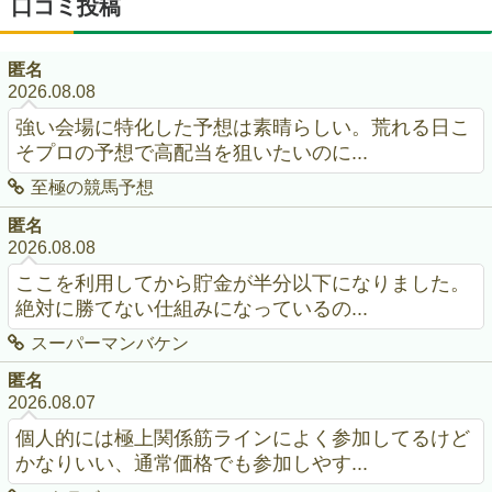
口コミ投稿
匿名
2026.08.08
強い会場に特化した予想は素晴らしい。荒れる日こ
そプロの予想で高配当を狙いたいのに...
至極の競馬予想
匿名
2026.08.08
ここを利用してから貯金が半分以下になりました。
絶対に勝てない仕組みになっているの...
スーパーマンバケン
匿名
2026.08.07
個人的には極上関係筋ラインによく参加してるけど
かなりいい、通常価格でも参加しやす...