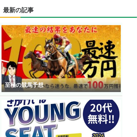
最新の記事
至極の競馬予想