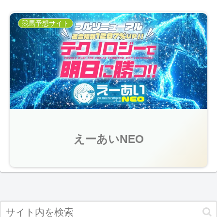
競馬予想サイト
えーあいNEO