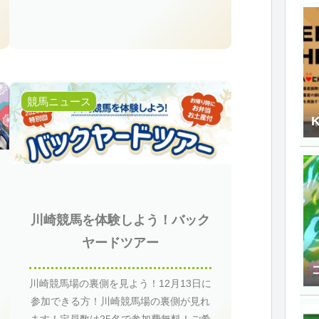
競馬場でのコラボイベントなどもあるの
で、チェックして今回のコ...
競馬ニュース
川崎競馬を体験しよう！バック
ヤードツアー
川崎競馬場の裏側を見よう！12月13日に
参加できる方！川崎競馬場の裏側が見れ