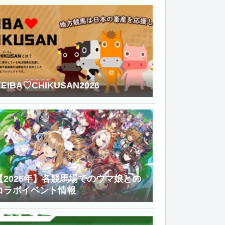
KEIBA♡CHIKUSAN2026
【2026年】各競馬場でのウマ娘との
コラボイベント情報