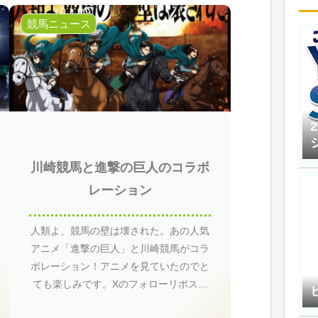
競馬ニュース
川崎競馬と進撃の巨人のコラボ
レーション
人類よ、競馬の壁は壊された。あの人気
アニメ「進撃の巨人」と川崎競馬がコラ
ボレーション！アニメを見ていたのでと
ても楽しみです。Xのフォローリポスト
でオリジナルグッズがもらえたり、川崎