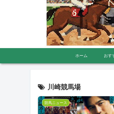
ホーム
おす
川崎競馬場
競馬ニュース