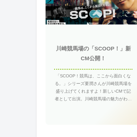
川崎競馬場の「SCOOP！」新
CM公開！
「SCOOP！競馬は、ここから面白くな
る。」シリーズ要潤さんが川崎競馬場を
盛り上げてくれますよ！新しいCMで記
者として出演。川崎競馬場の魅力がわか
るCMを見てみてください。川崎競馬で
は、要潤さんが出演する新
CM「SCOOP！関東オークス篇」...