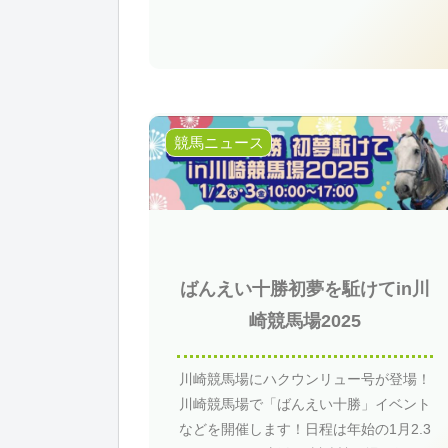
ご用意した抽選会がありますので、絶対
に参加しておきましょう。上記の日程で
開催される競馬場に行っ...
競馬ニュース
ばんえい十勝初夢を駈けてin川
崎競馬場2025
川崎競馬場にハクウンリュー号が登場！
川崎競馬場で「ばんえい十勝」イベント
などを開催します！日程は年始の1月2.3