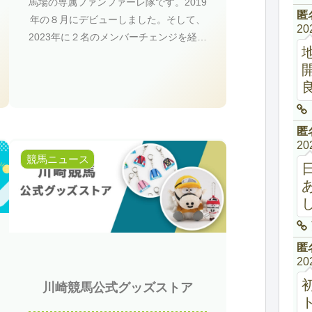
馬場の専属ファンファーレ隊です。2019
匿
年の８月にデビューしました。そして、
20
2023年に２名のメンバーチェンジを経て
再始動ということで、グループのご紹介
をしたいと思います。川崎競馬ロジータ
ブラスは川崎競...
匿
20
競馬ニュース
匿
20
川崎競馬公式グッズストア