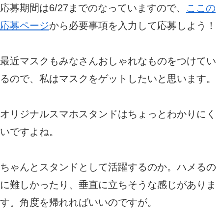
応募期間は6/27までのなっていますので、
ここの
応募ページ
から必要事項を入力して応募しよう！
最近マスクもみなさんおしゃれなものをつけてい
るので、私はマスクをゲットしたいと思います。
オリジナルスマホスタンドはちょっとわかりにく
いですよね。
ちゃんとスタンドとして活躍するのか。ハメるの
に難しかったり、垂直に立ちそうな感じがありま
す。角度を帰れればいいのですが。