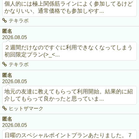
個人的には極上関係筋ラインによく参加してるけど
かなりいい、通常価格でも参加しやす...
テキラボ
匿名
2026.08.05
２週間だけなのですぐに利用できなくなってしまう
初回限定プラン(>_<...
テキラボ
匿名
2026.08.05
地元の友達に教えてもらって利用開始。結果的に紹
介してもらって良かったと思っていま...
ヒットザマーク
匿名
2026.08.05
日曜のスペシャルポイントプランあたりました。７