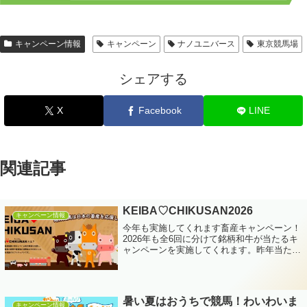
キャンペーン情報
キャンペーン
ナノユニバース
東京競馬場
シェアする
X
Facebook
LINE
関連記事
KEIBA♡CHIKUSAN2026
キャンペーン情報
今年も実施してくれます畜産キャンペーン！
2026年も全6回に分けて銘柄和牛が当たるキ
ャンペーンを実施してくれます。昨年当たっ
た人はいるのかな。まだ当選経験がない方は
諦めずに今年もしっかりと参加しましょう
ね。当たった人も、もう当たらないとかな...
暑い夏はおうちで競馬！わいわいま
キャンペーン情報