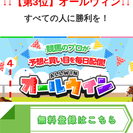
↓↓【第3
位】オールウィン↓↓
すべての人に勝利を！