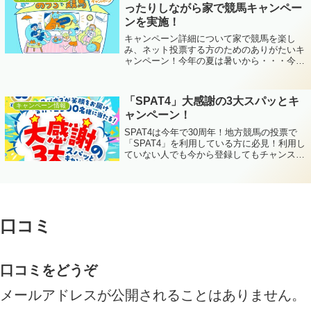
ったりしながら家で競馬キャンペー
ンを実施！
キャンペーン詳細について家で競馬を楽し
み、ネット投票する方のためのありがたいキ
ャンペーン！今年の夏は暑いから・・・今年
だけではありませんが今年は夏の競馬のネッ
ト投票キャンペーンを実施してくれます。キ
ャンペーン期間中（7/25～8/30）に3...
「SPAT4」大感謝の3大スパッとキ
キャンペーン情報
ャンペーン！
SPAT4は今年で30周年！地方競馬の投票で
「SPAT4」を利用している方に必見！利用し
ていない人でも今から登録してもチャンスあ
り！スパホスが笑顔をお届け。合計で2,500
名様に何かが当たる！3大キャンペーンを5回
にわたって開催します。第1...
口コミ
口コミをどうぞ
メールアドレスが公開されることはありません。