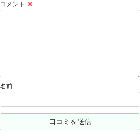
コメント
※
名前