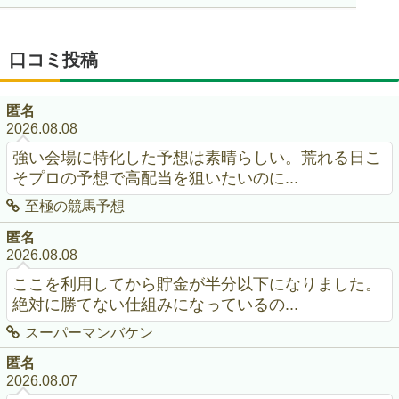
口コミ投稿
匿名
2026.08.08
強い会場に特化した予想は素晴らしい。荒れる日こ
そプロの予想で高配当を狙いたいのに...
至極の競馬予想
匿名
2026.08.08
ここを利用してから貯金が半分以下になりました。
絶対に勝てない仕組みになっているの...
スーパーマンバケン
匿名
2026.08.07