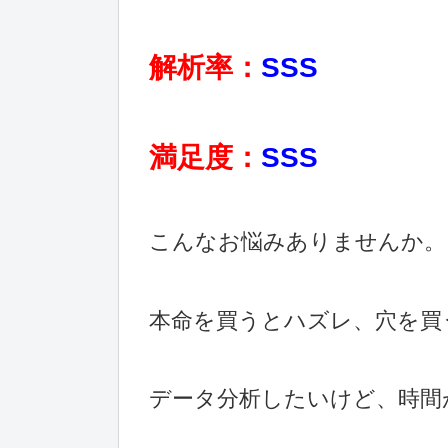
解析率：
SSS
満足度：
SSS
こんなお悩みありませんか。
本命を買うとハズレ、穴を買
データ分析したいけど、時間