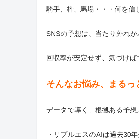
騎手、枠、馬場・・・何を信
SNSの予想は、当たり外れ
回収率が安定せず、気づけば
そんなお悩み、まるっ
データで導く、根拠ある予想
トリプルエスのAIは過去30