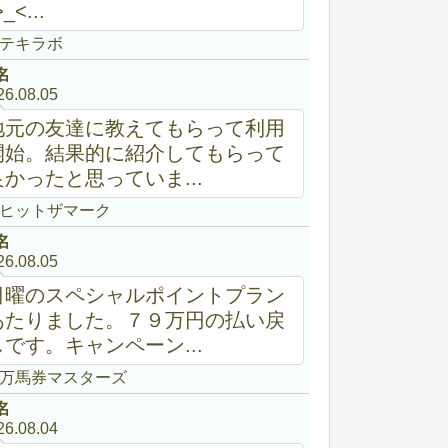
>_<...
テキラボ
名
26.08.05
地元の友達に教えてもらって利用
開始。結果的に紹介してもらって
良かったと思っていま...
ヒットザマーク
名
26.08.05
日曜のスペシャルポイントプラン
あたりました。７９万円の払い戻
しです。キャンペーン...
万馬券マスターズ
名
26.08.04