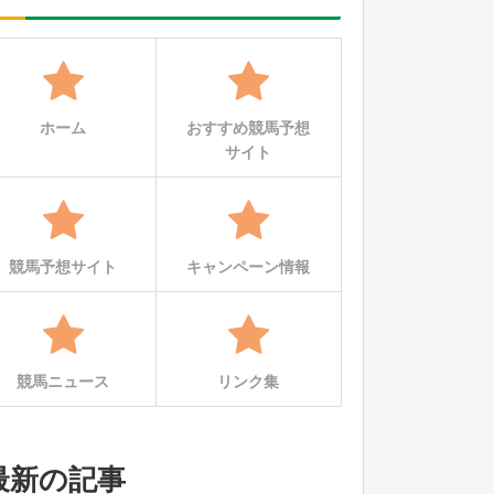
ホーム
おすすめ競馬予想
サイト
競馬予想サイト
キャンペーン情報
競馬ニュース
リンク集
最新の記事