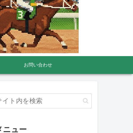
お問い合わせ
メニュー