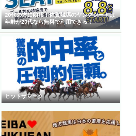
20代の方に朗報！佐賀競馬のヤングシートは
年齢が20代なら無料で利用できる！
ヒットザマーク