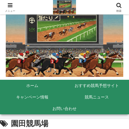
メニュー
検索
ホーム
おすすめ競馬予想サイト
キャンペーン情報
競馬ニュース
お問い合わせ
園田競馬場