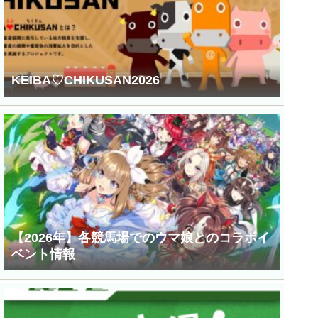
KEIBA♡CHIKUSAN2026
【2026年】各競馬場でのウマ娘とのコラボイ
ベント情報