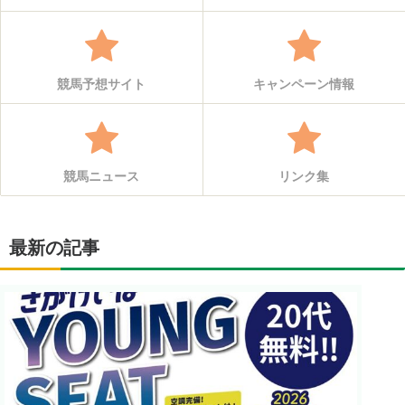
競馬予想サイト
キャンペーン情報
競馬ニュース
リンク集
最新の記事