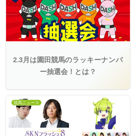
2.3月は園田競馬のラッキーナンバ
ー抽選会！とは？
競馬ニュース