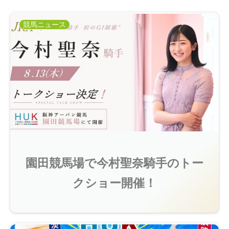
競馬ニュース
園田競馬場で今村聖奈騎手のトー
クショー開催！