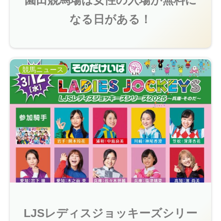
園田競馬場は女性の入場が無料に
なる日がある！
競馬ニュース
LJSレディスジョッキーズシリー