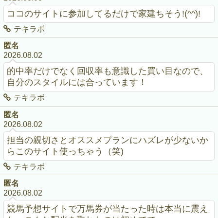
ココのサイトに参加してるだけで家建ちそう!(^^)!
テキラボ
匿名
2026.08.02
的中率だけでなく回収率も意識した買い目なので、
自分のスタイルには合っています！
テキラボ
匿名
2026.08.02
担当の親切さとオススメプランにハズレが少ないか
らこのサイト使っちゃう（笑)
テキラボ
匿名
2026.08.02
競馬予想サイトで万馬券が当たった時は本当に震え