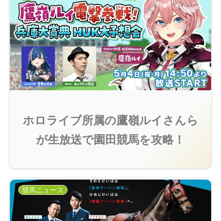
ホロライブ所属の鷹嶺ルイさんら
が生放送で園田競馬を攻略！
競馬ニュース