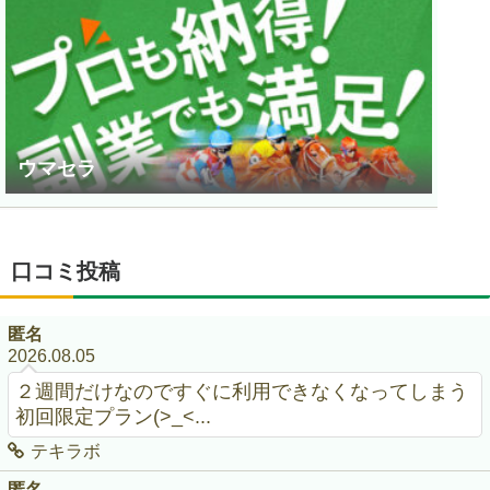
ウマセラ
口コミ投稿
匿名
2026.08.05
２週間だけなのですぐに利用できなくなってしまう
初回限定プラン(>_<...
テキラボ
匿名