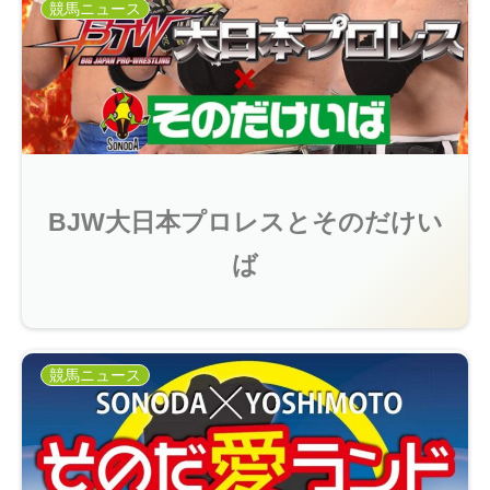
競馬ニュース
BJW大日本プロレスとそのだけい
ば
競馬ニュース