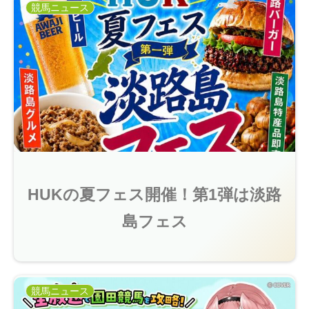
競馬ニュース
HUKの夏フェス開催！第1弾は淡路
島フェス
競馬ニュース