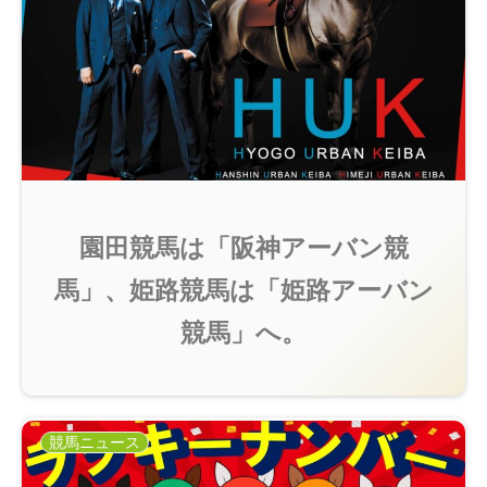
園田競馬は「阪神アーバン競
馬」、姫路競馬は「姫路アーバン
競馬」へ。
競馬ニュース