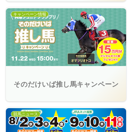
キャンペーン情報
そのだけいば推し馬キャンペーン
競馬ニュース